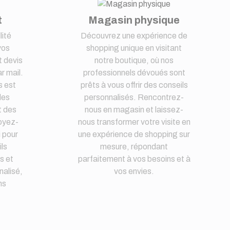
t
Magasin physique
lité
Découvrez une expérience de
vos
shopping unique en visitant
 devis
notre boutique, où nos
r mail.
professionnels dévoués sont
s est
prêts à vous offrir des conseils
des
personnalisés. Rencontrez-
t des
nous en magasin et laissez-
oyez-
nous transformer votre visite en
i pour
une expérience de shopping sur
ls
mesure, répondant
s et
parfaitement à vos besoins et à
nalisé,
vos envies.
ns