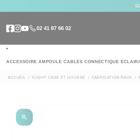
SO
02 41 87 66 02
ACCESSOIRE
AMPOULE
CABLES
CONNECTIQUE
ECLAIR
ACCUEIL
FLIGHT CASE ET HOUSSE
FABRICATION RACK
zoom_in