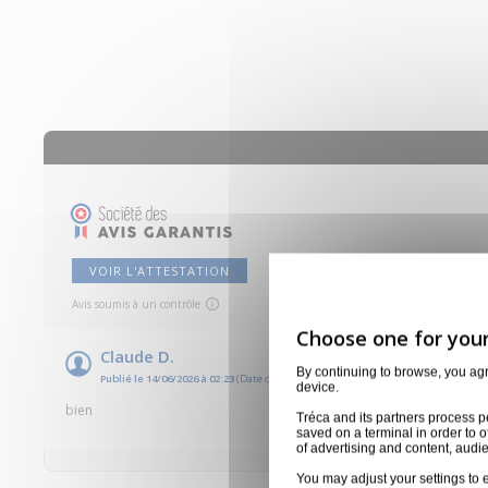
VOIR L'ATTESTATION
Avis soumis à un contrôle
Claude D.
By continuing to browse, you ag
Publié le 14/06/2026 à 02:23
(Date de commande : 02/06/2026)
device.
bien
Tréca and its partners process p
saved on a terminal in order to o
of advertising and content, aud
You may adjust your settings to e