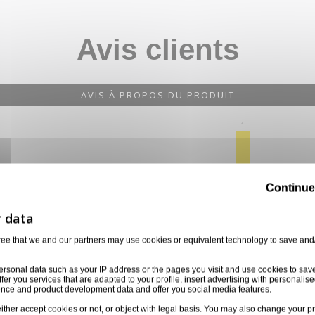
Avis clients
AVIS À PROPOS DU PRODUIT
1
Continue
0
0
0
0
1★
2★
3★
4★
5★
ree that we and our partners may use cookies or equivalent technology to save and
ersonal data such as your IP address or the pages you visit and use cookies to sav
ffer you services that are adapted to your profile, insert advertising with personal
ience and product development data and offer you social media features.
ither accept cookies or not, or object with legal basis. You may also change your pr