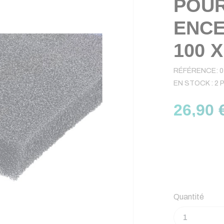
POUR
ENCE
100 X
RÉFÉRENCE:
0
EN STOCK :
2 
26,90 
Quantité