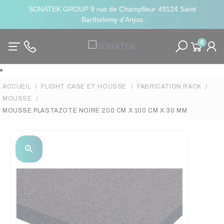
SONATEK GROUP 9 rue de Champfleur 49124 Saint
Barthelemy d'Anjou
0
ACCUEIL
FLIGHT CASE ET HOUSSE
FABRICATION RACK
MOUSSE
MOUSSE PLASTAZOTE NOIRE 200 CM X 100 CM X 30 MM
zoom_in