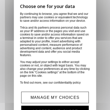
Livraison via GLS
By continuing to browse, you agree that we and our
partners may use cookies or equivalent technology
Retirer vos produits
to save and/or access information on your device.
directement en magasin ou
Tréca and its partners process personal data such
faites vous livrer chez vous ou
as your IP address or the pages you visit and use
cookies to save and/or access information saved on
dans les points relais de notre
a terminal in order to offer you services that are
adapted to your profile, insert advertising with
partenaire GLS, partout en
personalised content, measure performance of
France métropolitaine et en
advertising and content, audience and product
development data and offer you social media
Europe entre 24h et 48h après
features.
mise à disposition des produits
You may adjust your settings to either accept
cookies or not, or object with legal basis. You may
à notre transporteur.
also change your preferences at any time by clicking
on the link “Cookies settings” at the bottom of the
page on this site.
Paiement sécurisé
To find out more, see our
confidentiality policy
Paiement CB, virement,
Paypal, ...
MANAGE MY CHOICES
Service client