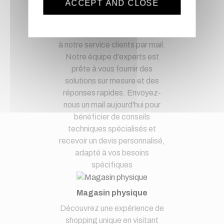
ACCEPT AND CLOSE
Optez pour la tranquillité
d'esprit en confiant vos
demandes techniques et devis
à notre service clients par mail.
Notre équipe d'experts est
prête à vous fournir des
solutions sur mesure et des
réponses rapides. Envoyez-
nous un mail aujourd'hui pour
bénéficier de conseils
techniques spécialisés et
recevoir un devis personnalisé,
adapté à vos besoins
spécifiques
Magasin physique
Découvrez une expérience de
shopping unique en visitant