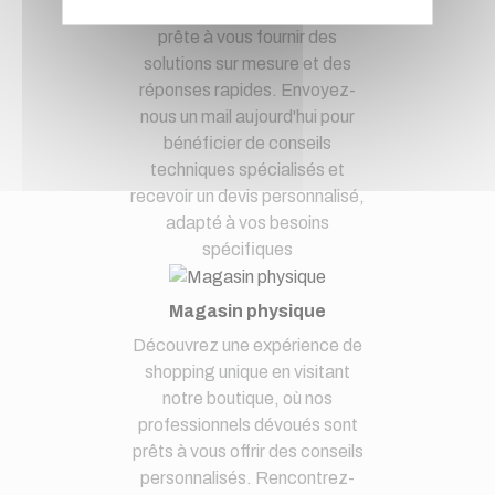
Notre équipe d'experts est
prête à vous fournir des
solutions sur mesure et des
réponses rapides. Envoyez-
nous un mail aujourd'hui pour
bénéficier de conseils
techniques spécialisés et
recevoir un devis personnalisé,
adapté à vos besoins
spécifiques
Magasin physique
Découvrez une expérience de
shopping unique en visitant
notre boutique, où nos
professionnels dévoués sont
prêts à vous offrir des conseils
personnalisés. Rencontrez-