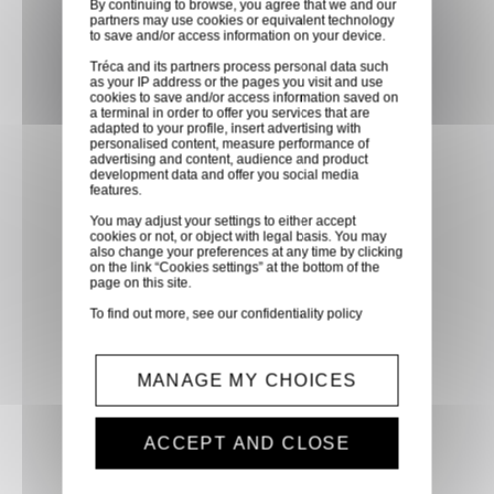
By continuing to browse, you agree that we and our
partners may use cookies or equivalent technology
faites vous livrer chez vous ou
to save and/or access information on your device.
dans les points relais de notre
Tréca and its partners process personal data such
partenaire GLS, partout en
as your IP address or the pages you visit and use
cookies to save and/or access information saved on
France métropolitaine et en
a terminal in order to offer you services that are
Europe entre 24h et 48h après
adapted to your profile, insert advertising with
personalised content, measure performance of
mise à disposition des produits
advertising and content, audience and product
development data and offer you social media
à notre transporteur.
features.
You may adjust your settings to either accept
cookies or not, or object with legal basis. You may
Paiement sécurisé
also change your preferences at any time by clicking
on the link “Cookies settings” at the bottom of the
Paiement CB, virement,
page on this site.
Paypal, ...
To find out more, see our
confidentiality policy
Service client
MANAGE MY CHOICES
Optez pour la tranquillité
d'esprit en confiant vos
ACCEPT AND CLOSE
demandes techniques et devis
à notre service clients par mail.