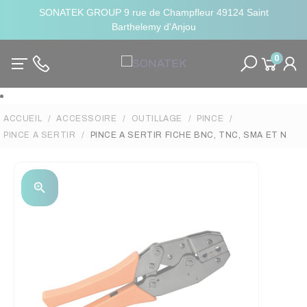
SONATEK GROUP 9 rue de Champfleur 49124 Saint
Barthelemy d'Anjou
0
ACCUEIL
ACCESSOIRE
OUTILLAGE
PINCE
PINCE A SERTIR
PINCE A SERTIR FICHE BNC, TNC, SMA ET N
zoom_in