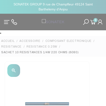
SONATEK GROUP 9 rue de Champfleur 49124 Saint
Barthelemy d'Anjou
0
ACCUEIL
ACCESSOIRE
COMPOSANT ELECTRONIQUE
RESISTANCE
RESISTANCE 0.25W
SACHET 10 RESISTANCES 1/4W 220 OHMS (6080)
zoom_in