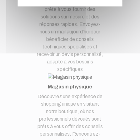
Notre équipe d'experts est
prête à vous fournir des
solutions sur mesure et des
réponses rapides. Envoyez-
nous un mail aujourd'hui pour
bénéficier de conseils
techniques spécialisés et
recevoir un devis personnalisé,
adapté à vos besoins
spécifiques
Magasin physique
Découvrez une expérience de
shopping unique en visitant
notre boutique, où nos
professionnels dévoués sont
prêts à vous offrir des conseils
personnalisés. Rencontrez-