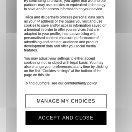
By continuing to browse, you agree that we and our
faites vous livrer chez vous ou
partners may use cookies or equivalent technology
to save and/or access information on your device.
dans les points relais de notre
Tréca and its partners process personal data such
partenaire GLS, partout en
as your IP address or the pages you visit and use
cookies to save and/or access information saved on
France métropolitaine et en
a terminal in order to offer you services that are
Europe entre 24h et 48h après
adapted to your profile, insert advertising with
personalised content, measure performance of
mise à disposition des produits
advertising and content, audience and product
development data and offer you social media
à notre transporteur.
features.
You may adjust your settings to either accept
cookies or not, or object with legal basis. You may
Paiement sécurisé
also change your preferences at any time by clicking
on the link “Cookies settings” at the bottom of the
Paiement CB, virement,
page on this site.
Paypal, ...
To find out more, see our
confidentiality policy
Service client
MANAGE MY CHOICES
Optez pour la tranquillité
d'esprit en confiant vos
ACCEPT AND CLOSE
demandes techniques et devis
à notre service clients par mail.