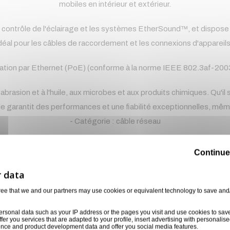
mobiles en intérieur et extérieur.
 contrôle de l'éclairage et les systèmes EtherSound™, et dispose d
déal pour les câbles de raccordement et les connexions d'appareil
entation par Ethernet (PoE) (conforme à la norme IEEE 802.3af-200
brasion et à l'huile, aux microbes et aux produits chimiques. Qu'il 
ble garantit des performances et une fiabilité exceptionnelles, mê
- Catégorie : câble réseau
- Connecteurs : etherCon
Continue
- Couleur : Noir
ree that we and our partners may use cookies or equivalent technology to save and
- Longueur (m) : 5 m
ersonal data such as your IP address or the pages you visit and use cookies to sav
- Marque du connecteur : Neutrik
ffer you services that are adapted to your profile, insert advertising with personal
ience and product development data and offer you social media features.