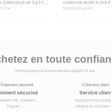
CABLE + ENROULEUR CAT7 RJ45 / RJ45 NEUTRIK LONGUEUR 50 METRES SOMMER CABLE
00-SW
CCGP85221BK50
hetez en toute confia
Notre équipe est à votre service depuis 20 ans.
iement sécurisé
Service clien
iement CB, virement,
Optez pour la tranquil
Paypal, ...
d'esprit en confiant 