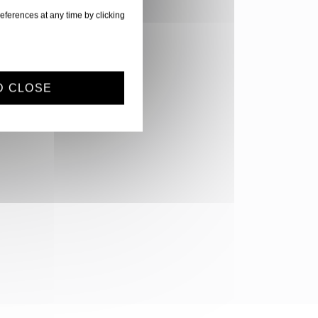
eferences at any time by clicking
D CLOSE
her (S/FTP)