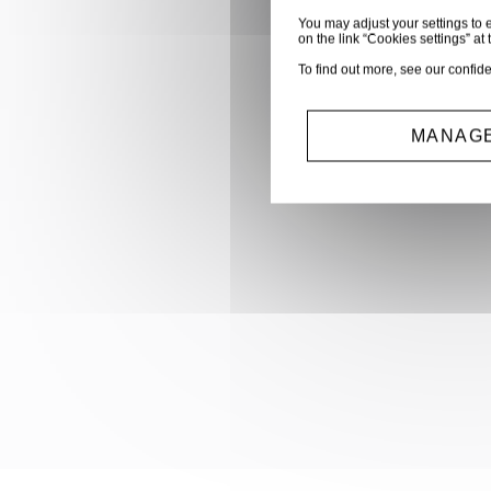
You may adjust your settings to e
on the link “Cookies settings” at 
To find out more, see our
confide
MANAGE
- Type de 