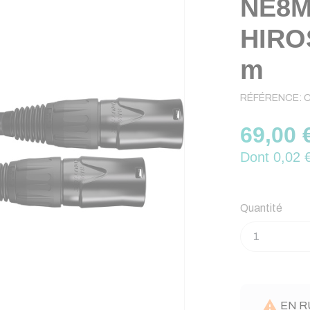
NE8M
HIROS
m
RÉFÉRENCE:
69,00 
Dont 0,02 €
Quantité

EN RU