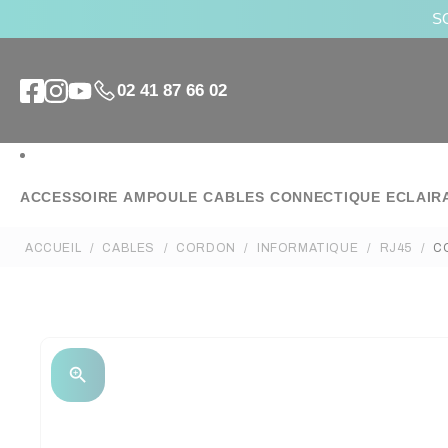
SO
02 41 87 66 02
ACCESSOIRE
AMPOULE
CABLES
CONNECTIQUE
ECLAIR
ACCUEIL
CABLES
CORDON
INFORMATIQUE
RJ45
C
zoom_in