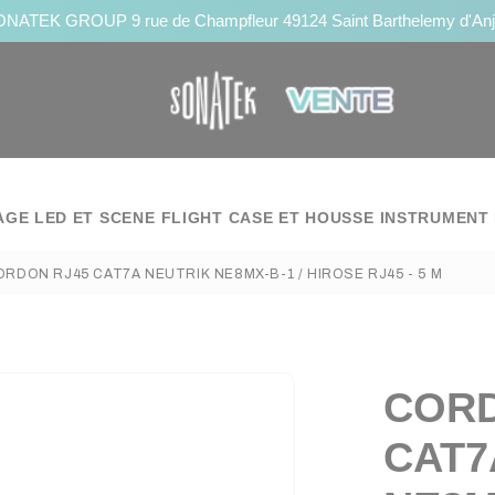
NATEK GROUP 9 rue de Champfleur 49124 Saint Barthelemy d'An
AGE LED ET SCENE
FLIGHT CASE ET HOUSSE
INSTRUMENT 
ORDON RJ45 CAT7A NEUTRIK NE8MX-B-1 / HIROSE RJ45 - 5 M
CORD
CAT7