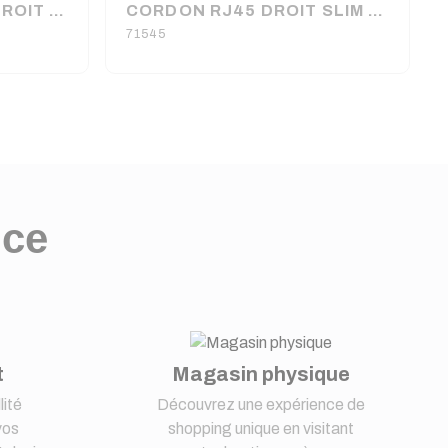
CORDON NOIR RJ45 DROIT BLINDE S/FTP CAT6 EN 5 METRES
CORDON RJ45 DROIT SLIM U/UTP CUIVRE CAT6 EN 0.15 METRE GOOBAY (100150)
71545
nce
t
Magasin physique
lité
Découvrez une expérience de
vos
shopping unique en visitant