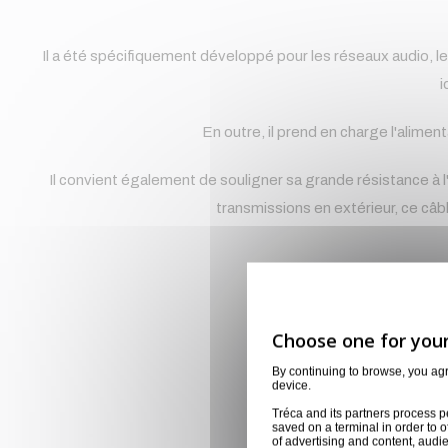
Il a été spécifiquement développé pour les réseaux audio, le
i
En outre, il prend en charge l'alim
Il convient également de souligner sa grande résistance à l'a
transmissions en extérieur, ce câ
By continuing to browse, you ag
device.
Tréca and its partners process p
saved on a terminal in order to o
of advertising and content, aud