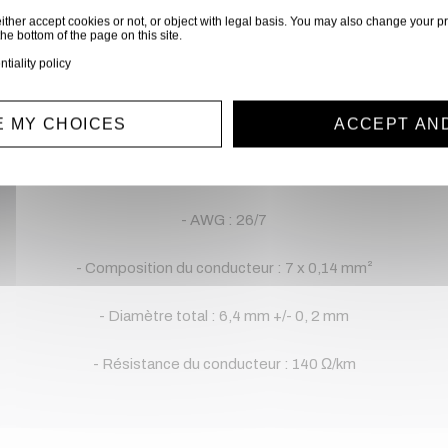
ither accept cookies or not, or object with legal basis. You may also change your pr
- Matériau gaine : PUR
the bottom of the page on this site.
ntiality policy
- Section du câble (mm²) : 0,14 mm²
 MY CHOICES
ACCEPT AN
blindage : tresse de cuivre étamé et feuillet d'aluminium/polyest
- Specs complémentaires :
- AWG : 26/7
- Composition du conducteur : 7 x 0,14 mm²
- Diamètre total : 6,4 mm +/- 0, 2 mm
- Résistance du conducteur : 140 Ω/km