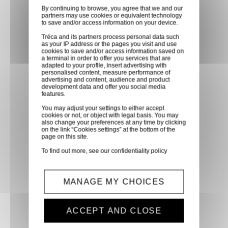
By continuing to browse, you agree that we and our
directement en magasin ou
partners may use cookies or equivalent technology
faites vous livrer chez vous ou
to save and/or access information on your device.
dans les points relais de notre
Tréca and its partners process personal data such
as your IP address or the pages you visit and use
partenaire GLS, partout en
cookies to save and/or access information saved on
a terminal in order to offer you services that are
France métropolitaine et en
adapted to your profile, insert advertising with
Europe entre 24h et 48h après
personalised content, measure performance of
advertising and content, audience and product
mise à disposition des produits
development data and offer you social media
features.
à notre transporteur.
You may adjust your settings to either accept
cookies or not, or object with legal basis. You may
also change your preferences at any time by clicking
Paiement sécurisé
on the link “Cookies settings” at the bottom of the
page on this site.
Paiement CB, virement,
To find out more, see our
confidentiality policy
Paypal, ...
Service client
MANAGE MY CHOICES
Optez pour la tranquillité
d'esprit en confiant vos
ACCEPT AND CLOSE
demandes techniques et devis