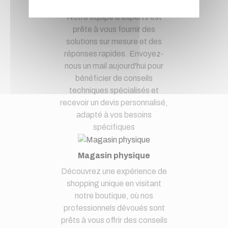
à notre service clients par mail.
Notre équipe d'experts est
prête à vous fournir des
solutions sur mesure et des
réponses rapides. Envoyez-
nous un mail aujourd'hui pour
bénéficier de conseils
techniques spécialisés et
recevoir un devis personnalisé,
adapté à vos besoins
spécifiques
Magasin physique
Découvrez une expérience de
shopping unique en visitant
notre boutique, où nos
professionnels dévoués sont
prêts à vous offrir des conseils