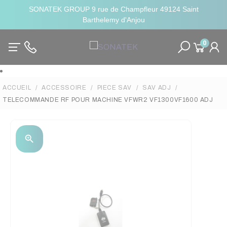
SONATEK GROUP 9 rue de Champfleur 49124 Saint
Barthelemy d'Anjou
0
ACCUEIL
ACCESSOIRE
PIECE SAV
SAV ADJ
TELECOMMANDE RF POUR MACHINE VFWR2 VF1300VF1600 ADJ
zoom_in