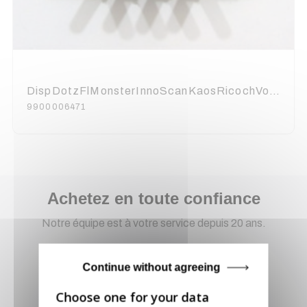
DispDotzFlMonsterInnoScanKaosRicochVorte ADJ
9900006471
Achetez en toute confiance
Notre équipe est à votre service depuis 20 ans.
Continue without agreeing
Livraison via GLS
Retirer vos produits