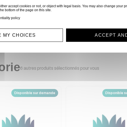
ALT550
ither accept cookies or not, or object with legal basis. You may also change your pr
the bottom of the page on this site.
ntiality policy
2 760,00 €
 MY CHOICES
ACCEPT AN
orie
6 autres produits sélectionnés pour vous
Disponible sur demande
Disponible 