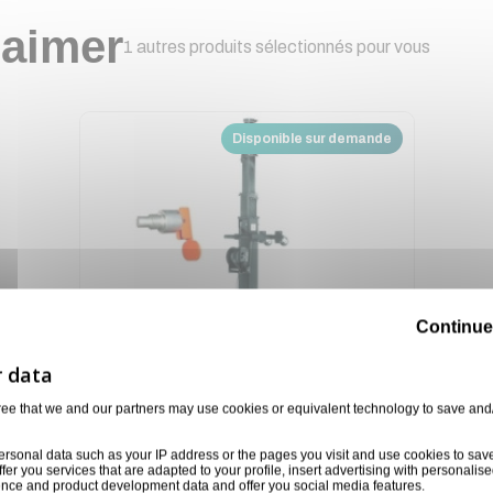
 aimer
1 autres produits sélectionnés pour vous
Disponible sur demande
Continue
ree that we and our partners may use cookies or equivalent technology to save and
ersonal data such as your IP address or the pages you visit and use cookies to sav
ffer you services that are adapted to your profile, insert advertising with personal
PIED A TREUIL 250KG MAX 5.50 METRES ASD
ience and product development data and offer you social media features.