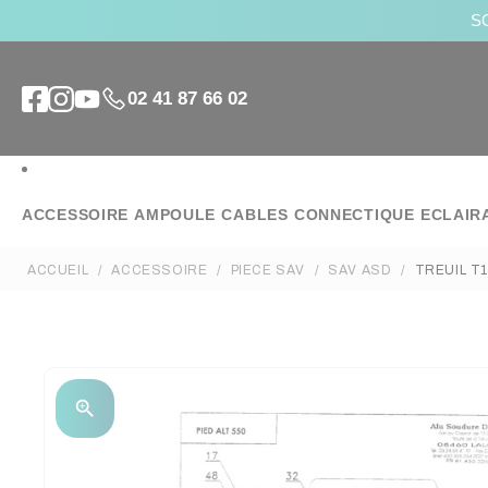
SO
02 41 87 66 02
ACCESSOIRE
AMPOULE
CABLES
CONNECTIQUE
ECLAIR
ACCUEIL
ACCESSOIRE
PIECE SAV
SAV ASD
TREUIL T1
zoom_in