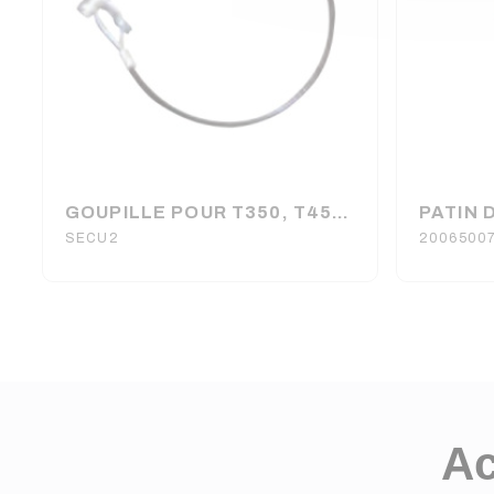
GOUPILLE POUR T350, T450, T550, T650 ASD
SECU2
2006500
Ac