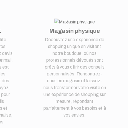
t
Magasin physique
lité
Découvrez une expérience de
vos
shopping unique en visitant
 devis
notre boutique, où nos
r mail.
professionnels dévoués sont
s est
prêts à vous offrir des conseils
des
personnalisés. Rencontrez-
t des
nous en magasin et laissez-
oyez-
nous transformer votre visite en
i pour
une expérience de shopping sur
ls
mesure, répondant
s et
parfaitement à vos besoins et à
nalisé,
vos envies.
ns