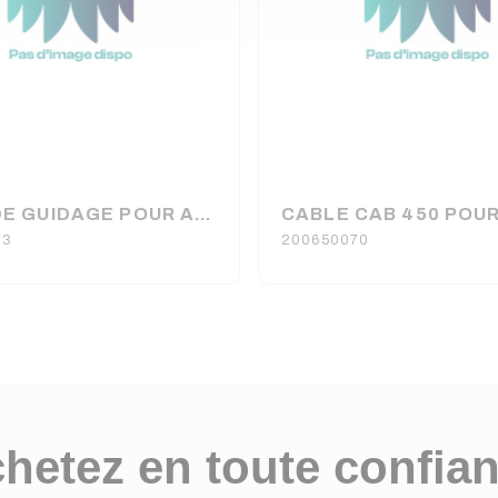
PATIN DE GUIDAGE POUR ALT400C ASD
73
200650070
hetez en toute confia