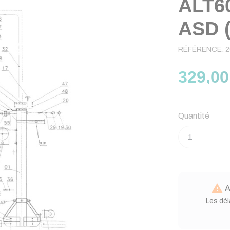
ALT6
ASD (
RÉFÉRENCE:
2
329,00
Quantité

A
Les dél