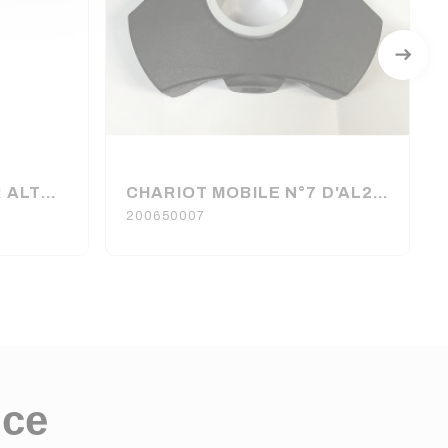
CABLE CAB 450 POUR ALT400C ASD NOMENCLATURE N°42
CHARIOT MOBILE N°7 D'AL200, AL250, ALT290 ET ALT300 ASD
200650007
nce