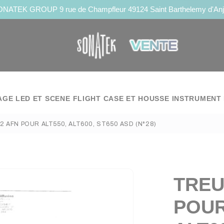
NATEK GROUP 9 rue de Champfleur 49124 Saint Barthelemy d'An
AGE LED ET SCENE
FLIGHT CASE ET HOUSSE
INSTRUMENT 
2 AFN POUR ALT550, ALT600, ST650 ASD (N°28)
TREU
POUR