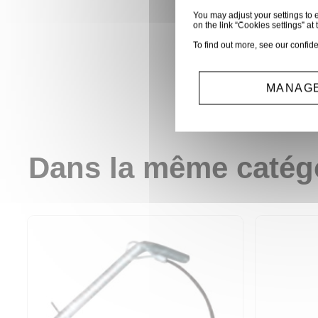
You may adjust your settings to e
on the link “Cookies settings” at 
To find out more, see our
confide
MANAGE
Dans la même catég