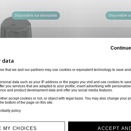
Disponible sur demande
Disponible 
Continue
ree that we and our partners may use cookies or equivalent technology to save and
ersonal data such as your IP address or the pages you visit and use cookies to sav
ffer you services that are adapted to your profile, insert advertising with personal
ience and product development data and offer you social media features.
ither accept cookies or not, or object with legal basis. You may also change your pr
the bottom of the page on this site.
BOUTON POUR DIGITAL AUDIOPHONY
ntiality policy
Z07518
 MY CHOICES
ACCEPT AN