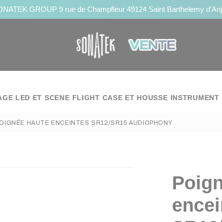
NATEK GROUP 9 rue de Champfleur 49124 Saint Barthelemy d'An
AGE LED ET SCENE
FLIGHT CASE ET HOUSSE
INSTRUMENT 
OIGNÉE HAUTE ENCEINTES SR12/SR15 AUDIOPHONY
Poign
encei