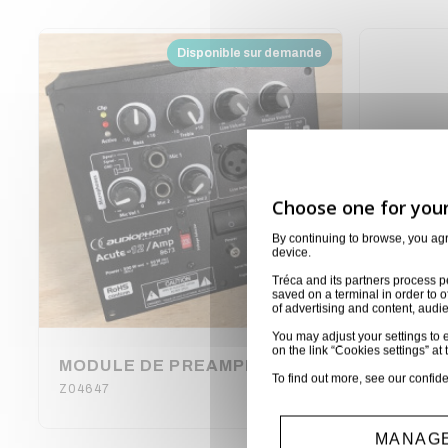
Disponible sur demande
By continuing to browse, you ag
device.
Tréca and its partners process p
saved on a terminal in order to o
of advertising and content, aud
You may adjust your settings to e
on the link “Cookies settings” at 
MODULE DE PREAMPLIFICATION / ENTREES SUR ACUTE-12/AMP AUDIOPHONY
To find out more, see our
confide
Z04647
Z04687
MANAGE