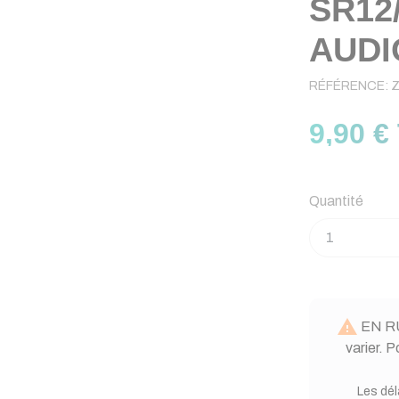
SR12
AUD
RÉFÉRENCE:
Z
9,90 €
Quantité

EN RU
varier. 
Les dél