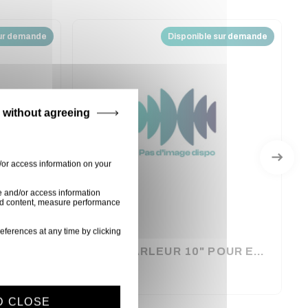
sur demande
Disponible sur demande
 without agreeing
/or access information on your
e and/or access information
ised content, measure performance
eferences at any time by clicking
BONNETTE POUR MICRO SERRE-TETE GO-HEAD AUDIOPHONY
HAUT PARLEUR 10" POUR ENCEINTE FIESTA102 AUDIOPHONY
Z00767
D CLOSE