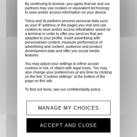
directement en magasin ou
By continuing to browse, you agree that we and our
partners may use cookies or equivalent technology
faites vous livrer chez vous ou
to save and/or access information on your device.
dans les points relais de notre
Tréca and its partners process personal data such
as your IP address or the pages you visit and use
partenaire GLS, partout en
cookies to save and/or access information saved on
France métropolitaine et en
a terminal in order to offer you services that are
adapted to your profile, insert advertising with
Europe entre 24h et 48h après
personalised content, measure performance of
advertising and content, audience and product
mise à disposition des produits
development data and offer you social media
à notre transporteur.
features.
You may adjust your settings to either accept
cookies or not, or object with legal basis. You may
Paiement sécurisé
also change your preferences at any time by clicking
on the link “Cookies settings” at the bottom of the
page on this site.
Paiement CB, virement,
Paypal, ...
To find out more, see our
confidentiality policy
Service client
MANAGE MY CHOICES
Optez pour la tranquillité
d'esprit en confiant vos
ACCEPT AND CLOSE
demandes techniques et devis