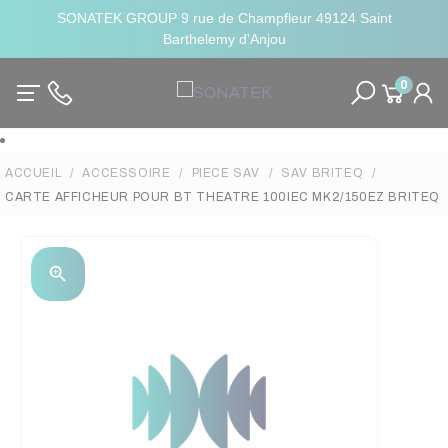
SONATEK GROUP 9 rue de Champfleur 49124 Saint
Barthelemy d'Anjou
0
ACCUEIL
ACCESSOIRE
PIECE SAV
SAV BRITEQ
CARTE AFFICHEUR POUR BT THEATRE 100IEC MK2/150EZ BRITEQ
zoom_in