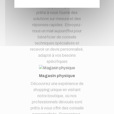
à notre service clients par mail.
Notre équipe d'experts est
prête à vous fournir des
solutions sur mesure et des
réponses rapides. Envoyez-
nous un mail aujourd'hui pour
bénéficier de conseils
techniques spécialisés et
recevoir un devis personnalisé,
adapté à vos besoins
spécifiques
Magasin physique
Découvrez une expérience de
shopping unique en visitant
notre boutique, où nos
professionnels dévoués sont
prêts à vous offrir des conseils