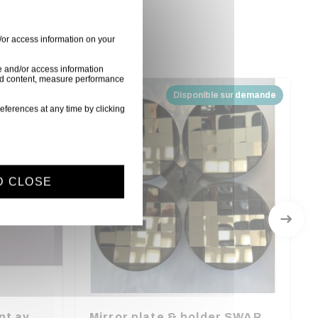
/or access information on your
e and/or access information
ised content, measure performance
sur demande
Disponible sur demande
eferences at any time by clicking
D CLOSE
Carte de remplacement avec micro pour GIGBAR2
Mirror plate & holder SWARM WASH FX CHAUVET