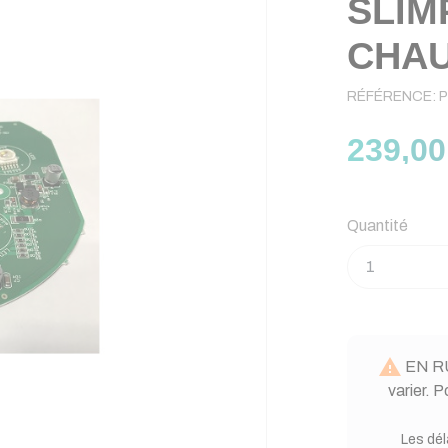
SLIM
CHA
RÉFÉRENCE:
P
239,00
Quantité

EN RU
varier. 
Les dél