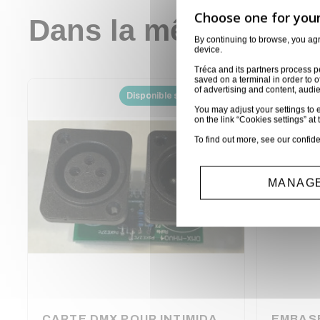
Dans la même catég
By continuing to browse, you ag
device.
Tréca and its partners process p
saved on a terminal in order to o
of advertising and content, aud
Disponible sur demande
You may adjust your settings to e
on the link “Cookies settings” at 
To find out more, see our
confide
MANAGE
CARTE DMX POUR INTIMIDATOR BEAM LED 350 CHAUVET
EMBAS