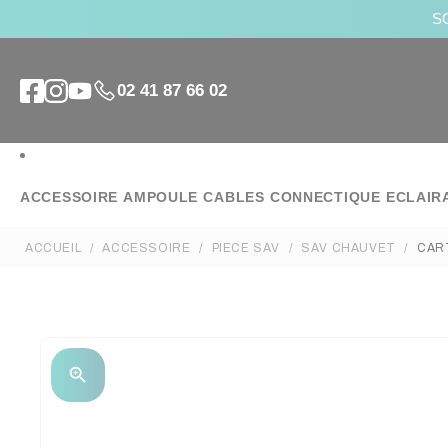
SO
02 41 87 66 02
ACCESSOIRE
AMPOULE
CABLES
CONNECTIQUE
ECLAIR
ACCUEIL
ACCESSOIRE
PIECE SAV
SAV CHAUVET
CAR
zoom_in