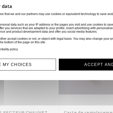
orie
6 autres produits sélectionnés pour vous
ree that we and our partners may use cookies or equivalent technology to save and
ersonal data such as your IP address or the pages you visit and use cookies to sav
ffer you services that are adapted to your profile, insert advertising with personal
ience and product development data and offer you social media features.
Disponible sur demande
Disponible 
ither accept cookies or not, or object with legal basis. You may also change your pr
the bottom of the page on this site.
ntiality policy
 MY CHOICES
ACCEPT AN
E SECTEUR CHAUVET