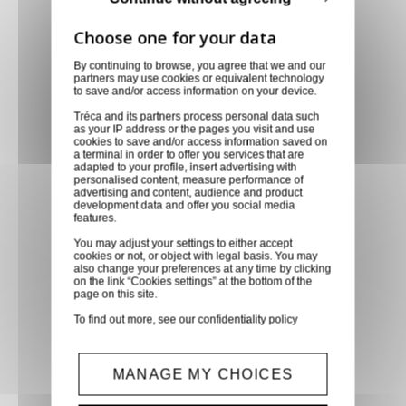
By continuing to browse, you agree that we and our
Livraison via GLS
partners may use cookies or equivalent technology
to save and/or access information on your device.
Retirer vos produits
Tréca and its partners process personal data such
directement en magasin ou
as your IP address or the pages you visit and use
faites vous livrer chez vous ou
cookies to save and/or access information saved on
a terminal in order to offer you services that are
dans les points relais de notre
adapted to your profile, insert advertising with
personalised content, measure performance of
partenaire GLS, partout en
advertising and content, audience and product
development data and offer you social media
France métropolitaine et en
features.
Europe entre 24h et 48h après
You may adjust your settings to either accept
mise à disposition des produits
cookies or not, or object with legal basis. You may
also change your preferences at any time by clicking
à notre transporteur.
on the link “Cookies settings” at the bottom of the
page on this site.
To find out more, see our
confidentiality policy
Paiement sécurisé
Paiement CB, virement,
Paypal, ...
MANAGE MY CHOICES