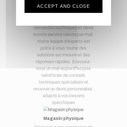
Service client
ACCEPT AND CLOSE
Optez pour la tranquillité
d'esprit en confiant vos
demandes techniques et devis
à notre service clients par mail.
Notre équipe d'experts est
prête à vous fournir des
solutions sur mesure et des
réponses rapides. Envoyez-
nous un mail aujourd'hui pour
bénéficier de conseils
techniques spécialisés et
recevoir un devis personnalisé,
adapté à vos besoins
spécifiques
Magasin physique