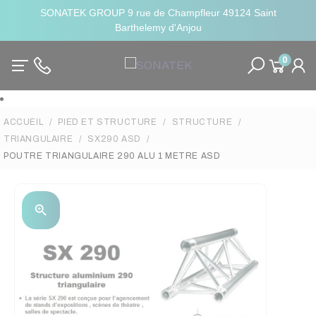
SONATEK GROUP 9 rue de Champfleur 49124 Saint
Barthelemy d'Anjou
0
ACCUEIL
PIED ET STRUCTURE
STRUCTURE
TRIANGULAIRE
SX290 ASD
POUTRE TRIANGULAIRE 290 ALU 1 METRE ASD
zoom_in