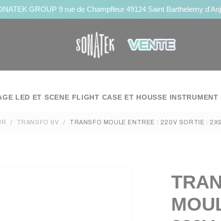
NATEK GROUP 9 rue de Champfleur 49124 Saint Barthelemy d'An
AGE LED ET SCENE
FLIGHT CASE ET HOUSSE
INSTRUMENT 
UR
TRANSFO 9V
TRANSFO MOULE ENTREE : 220V SORTIE : 2X9
TRA
MOUL