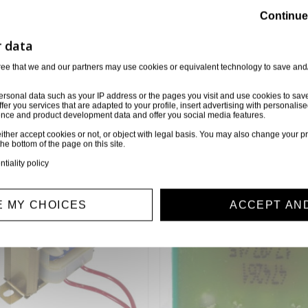
Continue
ree that we and our partners may use cookies or equivalent technology to save and
orie
6 autres produits sélectionnés pour vous
ersonal data such as your IP address or the pages you visit and use cookies to sav
ffer you services that are adapted to your profile, insert advertising with personal
ience and product development data and offer you social media features.
ither accept cookies or not, or object with legal basis. You may also change your pr
the bottom of the page on this site.
ntiality policy
 MY CHOICES
ACCEPT AN