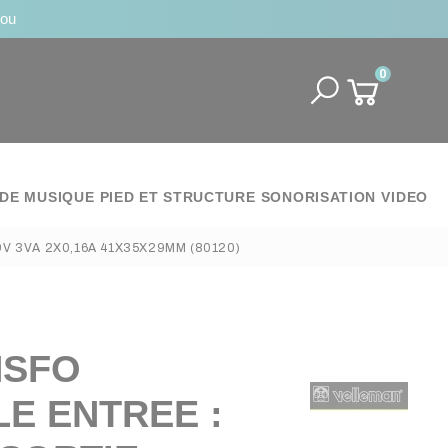
jou
0
DE MUSIQUE
PIED ET STRUCTURE
SONORISATION
VIDEO
V 3VA 2X0,16A 41X35X29MM (80120)
NSFO
E ENTREE :