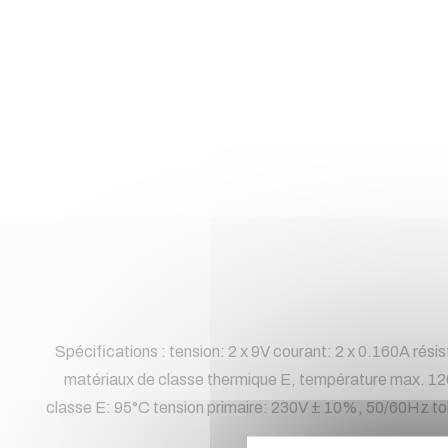
Spécifications : tension: 2 x 9V courant: 2 x 0.160A ré
matériaux de classe thermique E, température max. 120°
classe E: 95°C tension primaire: 230V ± 10%, 50/60Hz to