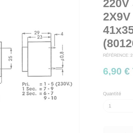
220V
2X9V
41x3
(8012
RÉFÉRENCE:
2
6,90 €
Quantité