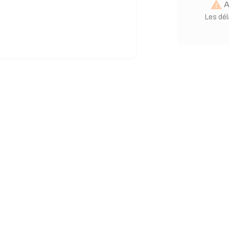

A
Les dél