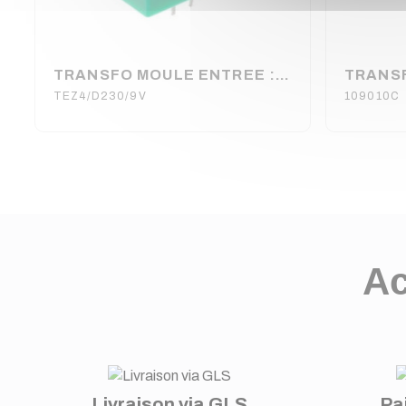
TRANSFO MOULE ENTREE : 230V SORTIE : 1X9V 4VA 1X0,44A 35X42X29mm (80120)
TEZ4/D230/9V
109010C
Ac
Livraison via GLS
Pa