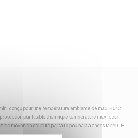
kV min. conçu pour une température ambiante de max. 40°C
 protection par fusible thermique température max. pour
male moyen de soudure parfaite pou bain à ondes label CE