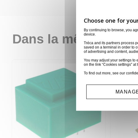
By continuing to browse, you ag
Dans la même catég
device.
Tréca and its partners process p
saved on a terminal in order to o
of advertising and content, aud
You may adjust your settings to e
on the link “Cookies settings” at 
To find out more, see our
confide
MANAGE