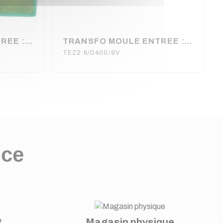
TRANSFO MOULE ENTREE : 230V SORTIE : 1X9V 2VA 222.2mA 33 x 28 x 24 m (80120)
TRANSFO MOULE ENTREE : 400V SORTIE : 1X9V 2,6VA 28X33X30mm (80120)
TEZ2.6/D400/9V
nce
t
Magasin physique