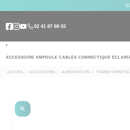
SO
02 41 87 66 02
ACCESSOIRE
AMPOULE
CABLES
CONNECTIQUE
ECLAIR
ACCUEIL
ACCESSOIRE
ALIMENTATION
TRANSFORMATE
zoom_in