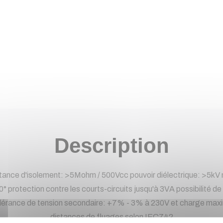
Description
sistance d'isolement: >5Mohm / 500Vcc pouvoir diélectrique: >5
 protection contre les courts-circuits jusqu'à 3VA possibilité de
lérance de tension secondaire: +7% - 3% à 230V et charge maxi
distances de fluages selon IEC742