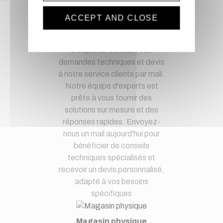
ACCEPT AND CLOSE
Service client
Optez pour la tranquillité
d'esprit en confiant vos
demandes techniques et devis
à notre service clients par mail.
Notre équipe d'experts est
prête à vous fournir des
solutions sur mesure et des
réponses rapides. Envoyez-
nous un mail aujourd'hui pour
bénéficier de conseils
techniques spécialisés et
recevoir un devis personnalisé,
adapté à vos besoins
spécifiques
Magasin physique