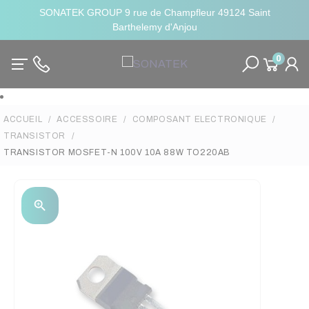
SONATEK GROUP 9 rue de Champfleur 49124 Saint
Barthelemy d'Anjou
0
ACCUEIL
ACCESSOIRE
COMPOSANT ELECTRONIQUE
TRANSISTOR
TRANSISTOR MOSFET-N 100V 10A 88W TO220AB
zoom_in