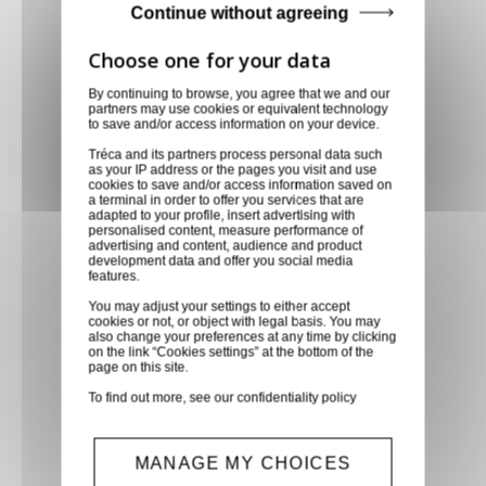
Continue without agreeing
Notre équipe est à votre service depuis 20 ans.
By continuing to browse, you agree that we and our
partners may use cookies or equivalent technology
Livraison via GLS
to save and/or access information on your device.
Retirer vos produits
Tréca and its partners process personal data such
as your IP address or the pages you visit and use
directement en magasin ou
cookies to save and/or access information saved on
faites vous livrer chez vous ou
a terminal in order to offer you services that are
adapted to your profile, insert advertising with
dans les points relais de notre
personalised content, measure performance of
advertising and content, audience and product
partenaire GLS, partout en
development data and offer you social media
France métropolitaine et en
features.
Europe entre 24h et 48h après
You may adjust your settings to either accept
cookies or not, or object with legal basis. You may
mise à disposition des produits
also change your preferences at any time by clicking
on the link “Cookies settings” at the bottom of the
à notre transporteur.
page on this site.
To find out more, see our
confidentiality policy
Paiement sécurisé
Paiement CB, virement,
MANAGE MY CHOICES
Paypal, ...