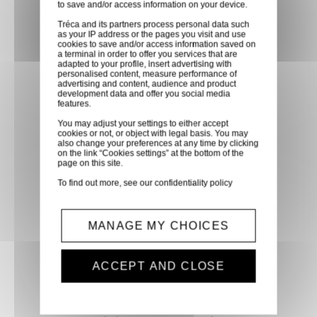
to save and/or access information on your device.
partenaire GLS, partout en
Tréca and its partners process personal data such
France métropolitaine et en
as your IP address or the pages you visit and use
cookies to save and/or access information saved on
Europe entre 24h et 48h après
a terminal in order to offer you services that are
mise à disposition des produits
adapted to your profile, insert advertising with
personalised content, measure performance of
à notre transporteur.
advertising and content, audience and product
development data and offer you social media
features.
Paiement sécurisé
You may adjust your settings to either accept
cookies or not, or object with legal basis. You may
Paiement CB, virement,
also change your preferences at any time by clicking
on the link “Cookies settings” at the bottom of the
Paypal, ...
page on this site.
To find out more, see our
confidentiality policy
Service client
Optez pour la tranquillité
MANAGE MY CHOICES
d'esprit en confiant vos
demandes techniques et devis
ACCEPT AND CLOSE
à notre service clients par mail.
Notre équipe d'experts est
prête à vous fournir des