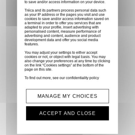
to save and/or access information on your device.
partenaire GLS, partout en
Tréca and its partners process personal data such
France métropolitaine et en
as your IP address or the pages you visit and use
cookies to save and/or access information saved on
Europe entre 24h et 48h après
a terminal in order to offer you services that are
mise à disposition des produits
adapted to your profile, insert advertising with
personalised content, measure performance of
à notre transporteur.
advertising and content, audience and product
development data and offer you social media
features.
Paiement sécurisé
You may adjust your settings to either accept
cookies or not, or object with legal basis. You may
Paiement CB, virement,
also change your preferences at any time by clicking
on the link “Cookies settings” at the bottom of the
Paypal, ...
page on this site.
To find out more, see our
confidentiality policy
Service client
Optez pour la tranquillité
MANAGE MY CHOICES
d'esprit en confiant vos
demandes techniques et devis
ACCEPT AND CLOSE
à notre service clients par mail.
Notre équipe d'experts est
prête à vous fournir des