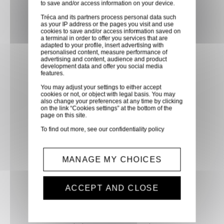
to save and/or access information on your device.
partenaire GLS, partout en
Tréca and its partners process personal data such
France métropolitaine et en
as your IP address or the pages you visit and use
cookies to save and/or access information saved on
Europe entre 24h et 48h après
a terminal in order to offer you services that are
mise à disposition des produits
adapted to your profile, insert advertising with
personalised content, measure performance of
à notre transporteur.
advertising and content, audience and product
development data and offer you social media
features.
Paiement sécurisé
You may adjust your settings to either accept
cookies or not, or object with legal basis. You may
Paiement CB, virement,
also change your preferences at any time by clicking
on the link “Cookies settings” at the bottom of the
Paypal, ...
page on this site.
To find out more, see our
confidentiality policy
Service client
Optez pour la tranquillité
MANAGE MY CHOICES
d'esprit en confiant vos
demandes techniques et devis
ACCEPT AND CLOSE
à notre service clients par mail.
Notre équipe d'experts est
prête à vous fournir des