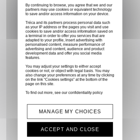
By continuing to browse, you agree that we and our
directement en magasin ou
partners may use cookies or equivalent technology
faites vous livrer chez vous ou
to save and/or access information on your device.
dans les points relais de notre
Tréca and its partners process personal data such
as your IP address or the pages you visit and use
partenaire GLS, partout en
cookies to save and/or access information saved on
a terminal in order to offer you services that are
France métropolitaine et en
adapted to your profile, insert advertising with
Europe entre 24h et 48h après
personalised content, measure performance of
advertising and content, audience and product
mise à disposition des produits
development data and offer you social media
features.
à notre transporteur.
You may adjust your settings to either accept
cookies or not, or object with legal basis. You may
also change your preferences at any time by clicking
Paiement sécurisé
on the link “Cookies settings” at the bottom of the
page on this site.
Paiement CB, virement,
To find out more, see our
confidentiality policy
Paypal, ...
Service client
MANAGE MY CHOICES
Optez pour la tranquillité
d'esprit en confiant vos
ACCEPT AND CLOSE
demandes techniques et devis