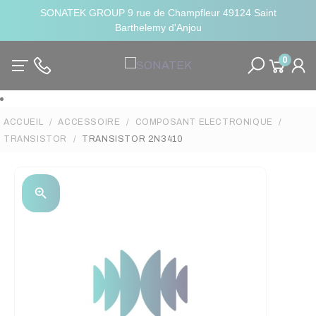
SONATEK GROUP 9 rue de Champfleur 49124 Saint
Barthelemy d'Anjou
0
ACCUEIL
ACCESSOIRE
COMPOSANT ELECTRONIQUE
TRANSISTOR
TRANSISTOR 2N3410
zoom_in