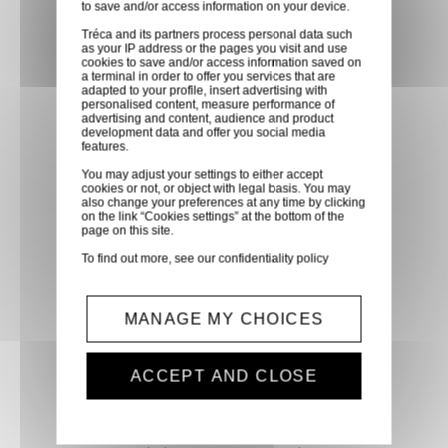
to save and/or access information on your device.
partenaire GLS, partout en
Tréca and its partners process personal data such
France métropolitaine et en
as your IP address or the pages you visit and use
cookies to save and/or access information saved on
Europe entre 24h et 48h après
a terminal in order to offer you services that are
mise à disposition des produits
adapted to your profile, insert advertising with
personalised content, measure performance of
à notre transporteur.
advertising and content, audience and product
development data and offer you social media
features.
Paiement sécurisé
You may adjust your settings to either accept
cookies or not, or object with legal basis. You may
Paiement CB, virement,
also change your preferences at any time by clicking
on the link “Cookies settings” at the bottom of the
Paypal, ...
page on this site.
To find out more, see our
confidentiality policy
Service client
Optez pour la tranquillité
MANAGE MY CHOICES
d'esprit en confiant vos
demandes techniques et devis
ACCEPT AND CLOSE
à notre service clients par mail.
Notre équipe d'experts est
prête à vous fournir des