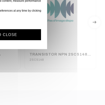
ised content, measure performance
eferences at any time by clicking
D CLOSE
A
TRANSISTOR NPN 2SC5148 BOITIER TO-3P ISOLE
2SC5148