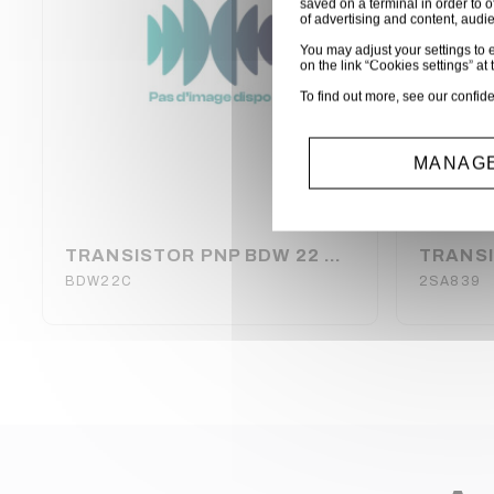
saved on a terminal in order to o
of advertising and content, aud
You may adjust your settings to e
on the link “Cookies settings” at 
To find out more, see our
confide
MANAGE
TRANSISTOR PNP BDW 22 C BOITIER TO-3
TRANSI
BDW22C
2SA839