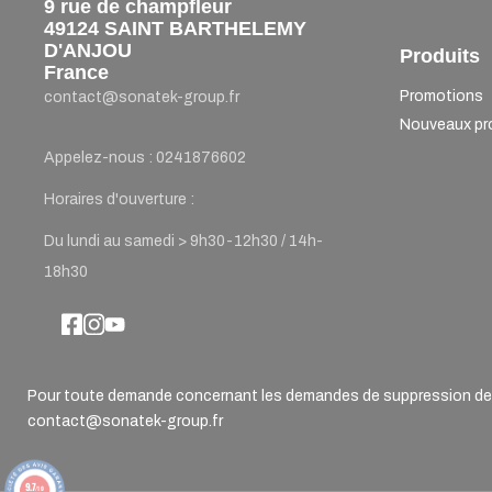
9 rue de champfleur
49124 SAINT BARTHELEMY
D'ANJOU
Produits
France
Promotions
contact@sonatek-group.fr
Nouveaux pr
Appelez-nous :
0241876602
Horaires d'ouverture :
Du lundi au samedi > 9h30-12h30 / 14h-
18h30
Pour toute demande concernant les demandes de suppression de d
contact@sonatek-group.fr
9.7
/10