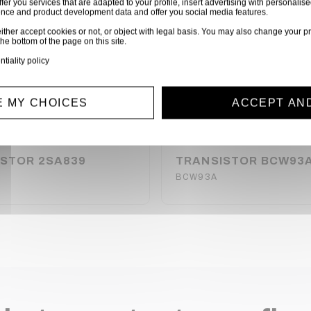
ffer you services that are adapted to your profile, insert advertising with personal
ience and product development data and offer you social media features.
ither accept cookies or not, or object with legal basis. You may also change your pr
the bottom of the page on this site.
ntiality policy
 MY CHOICES
ACCEPT AN
STOR 2SA839
TRANSISTOR BCW93
BCW93A