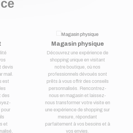
nce
t
Magasin physique
lité
Découvrez une expérience de
vos
shopping unique en visitant
 devis
notre boutique, où nos
r mail.
professionnels dévoués sont
s est
prêts à vous offrir des conseils
des
personnalisés. Rencontrez-
t des
nous en magasin et laissez-
oyez-
nous transformer votre visite en
i pour
une expérience de shopping sur
ls
mesure, répondant
s et
parfaitement à vos besoins et à
nalisé,
vos envies.