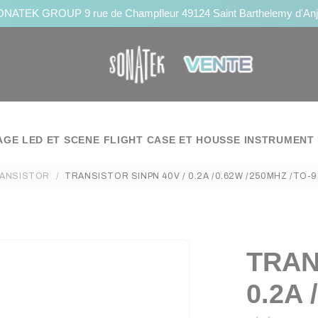
NATEK GROUP 9 rue de Champfleur 49124 Saint Barthelemy d'An
AGE LED ET SCENE
FLIGHT CASE ET HOUSSE
INSTRUMENT 
ANSISTOR
TRANSISTOR SINPN 40V / 0.2A /0.62W /250MHZ /TO-
TRAN
0.2A 