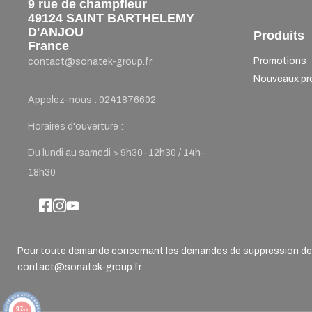
9 rue de champfleur
49124 SAINT BARTHELEMY
D'ANJOU
Produits
France
Promotions
contact@sonatek-group.fr
Nouveaux pr
Appelez-nous :
0241876602
Horaires d'ouverture :
Du lundi au samedi > 9h30-12h30 / 14h-
18h30
Pour toute demande concernant les demandes de suppression de d
contact@sonatek-group.fr
9.7
/10