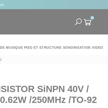
jou
0
DE MUSIQUE
PIED ET STRUCTURE
SONORISATION
VIDEO
92
SISTOR SiNPN 40V /
/0.62W /250MHz /TO-92