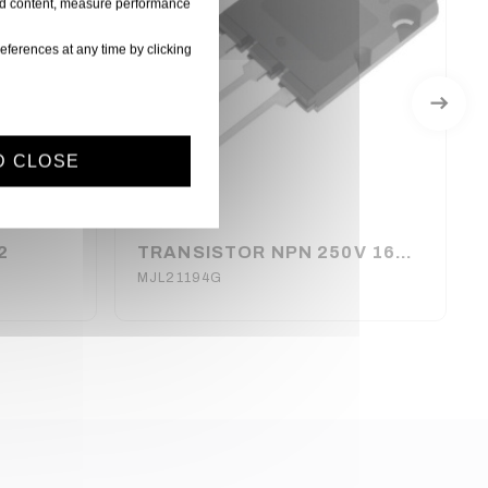
ised content, measure performance
eferences at any time by clicking
D CLOSE
2
TRANSISTOR NPN 250V 16A 200W TO264
MJL21194G