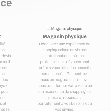
nce
t
Magasin physique
lité
Découvrez une expérience de
vos
shopping unique en visitant
 devis
notre boutique, où nos
r mail.
professionnels dévoués sont
s est
prêts à vous offrir des conseils
des
personnalisés. Rencontrez-
t des
nous en magasin et laissez-
oyez-
nous transformer votre visite en
i pour
une expérience de shopping sur
ls
mesure, répondant
s et
parfaitement à vos besoins et à
nalisé,
vos envies.