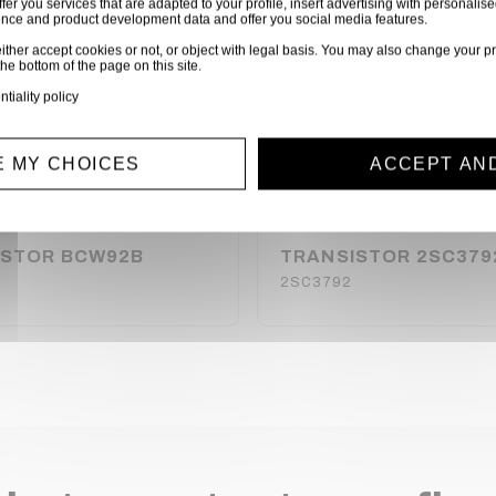
ffer you services that are adapted to your profile, insert advertising with personal
ience and product development data and offer you social media features.
ither accept cookies or not, or object with legal basis. You may also change your pr
the bottom of the page on this site.
ntiality policy
 MY CHOICES
ACCEPT AN
ISTOR BCW92B
TRANSISTOR 2SC379
2SC3792