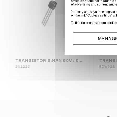
saved on a terminal in order to o
of advertising and content, aud
You may adjust your settings to e
on the link “Cookies settings” at 
To find out more, see our
confide
MANAGE
TRANSISTOR SiNPN 60V / 0.8A / 0.5W / 250MHz /TO-92
TRANS
2N2222
BCW92B