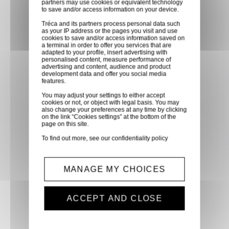
partners may use cookies or equivalent technology
dans les points relais de notre
to save and/or access information on your device.
partenaire GLS, partout en
Tréca and its partners process personal data such
as your IP address or the pages you visit and use
France métropolitaine et en
cookies to save and/or access information saved on
Europe entre 24h et 48h après
a terminal in order to offer you services that are
adapted to your profile, insert advertising with
mise à disposition des produits
personalised content, measure performance of
advertising and content, audience and product
à notre transporteur.
development data and offer you social media
features.
You may adjust your settings to either accept
Paiement sécurisé
cookies or not, or object with legal basis. You may
also change your preferences at any time by clicking
Paiement CB, virement,
on the link “Cookies settings” at the bottom of the
page on this site.
Paypal, ...
To find out more, see our
confidentiality policy
Service client
MANAGE MY CHOICES
Optez pour la tranquillité
d'esprit en confiant vos
demandes techniques et devis
ACCEPT AND CLOSE
à notre service clients par mail.
Notre équipe d'experts est