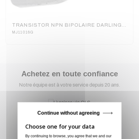
TRANSISTOR NPN BIPOLAIRE DARLINGTON 120V 30A 200W TO3 (6080)
MJ11016G
Achetez en toute confiance
Notre équipe est à votre service depuis 20 ans.
Livraison via GLS
Continue without agreeing
Retirer vos produits
directement en magasin ou
By continuing to browse, you agree that we and our
faites vous livrer chez vous ou