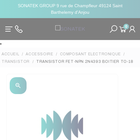
SONATEK GROUP 9 rue de Champfleur 49124 Saint
Barthelemy d'Anjou
0
ACCUEIL
ACCESSOIRE
COMPOSANT ELECTRONIQUE
TRANSISTOR
TRANSISTOR FET-NPN 2N4393 BOITIER TO-18
zoom_in