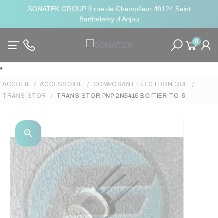
SONATEK GROUP 9 rue de Champfleur 49124 Saint
Barthelemy d'Anjou
0
ACCUEIL
ACCESSOIRE
COMPOSANT ELECTRONIQUE
TRANSISTOR
TRANSISTOR PNP 2N5415 BOITIER TO-5
zoom_in