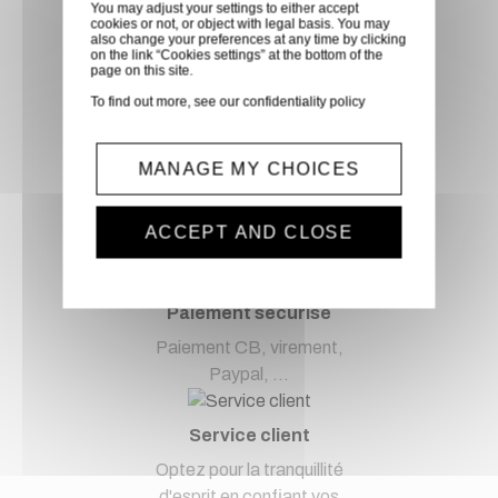
Livraison via GLS
You may adjust your settings to either accept
cookies or not, or object with legal basis. You may
Retirer vos produits
also change your preferences at any time by clicking
on the link “Cookies settings” at the bottom of the
directement en magasin ou
page on this site.
faites vous livrer chez vous ou
To find out more, see our
confidentiality policy
dans les points relais de notre
partenaire GLS, partout en
MANAGE MY CHOICES
France métropolitaine et en
Europe entre 24h et 48h après
mise à disposition des produits
ACCEPT AND CLOSE
à notre transporteur.
Paiement sécurisé
Paiement CB, virement,
Paypal, ...
Service client
Optez pour la tranquillité
d'esprit en confiant vos