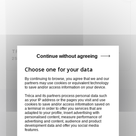
TRANSISTOR NPN 2SD1541 BOITIER TOP-3F
Continue without agreeing
2SD1541
By continuing to browse, you agree that we and our
partners may use cookies or equivalent technology
to save and/or access information on your device.
Tréca and its partners process personal data such
Achetez en toute confiance
as your IP address or the pages you visit and use
cookies to save and/or access information saved on
a terminal in order to offer you services that are
Notre équipe est à votre service depuis 20 ans.
adapted to your profile, insert advertising with
personalised content, measure performance of
advertising and content, audience and product
development data and offer you social media
features.