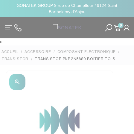
SONATEK GROUP 9 rue de Champfleur 49124 Saint
Barthelemy d'Anjou
0
ACCUEIL
ACCESSOIRE
COMPOSANT ELECTRONIQUE
TRANSISTOR
TRANSISTOR PNP 2N5680 BOITIER TO-5
zoom_in