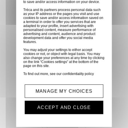
to save and/or access information on your device.
partenaire GLS, partout en
Tréca and its partners process personal data such
France métropolitaine et en
as your IP address or the pages you visit and use
cookies to save and/or access information saved on
Europe entre 24h et 48h après
a terminal in order to offer you services that are
mise à disposition des produits
adapted to your profile, insert advertising with
personalised content, measure performance of
à notre transporteur.
advertising and content, audience and product
development data and offer you social media
features.
Paiement sécurisé
You may adjust your settings to either accept
cookies or not, or object with legal basis. You may
Paiement CB, virement,
also change your preferences at any time by clicking
on the link “Cookies settings” at the bottom of the
Paypal, ...
page on this site.
To find out more, see our
confidentiality policy
Service client
Optez pour la tranquillité
MANAGE MY CHOICES
d'esprit en confiant vos
demandes techniques et devis
ACCEPT AND CLOSE
à notre service clients par mail.
Notre équipe d'experts est
prête à vous fournir des