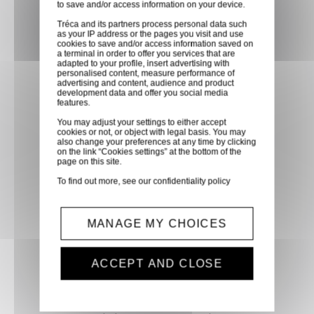
to save and/or access information on your device.
partenaire GLS, partout en
Tréca and its partners process personal data such
France métropolitaine et en
as your IP address or the pages you visit and use
cookies to save and/or access information saved on
Europe entre 24h et 48h après
a terminal in order to offer you services that are
mise à disposition des produits
adapted to your profile, insert advertising with
personalised content, measure performance of
à notre transporteur.
advertising and content, audience and product
development data and offer you social media
features.
Paiement sécurisé
You may adjust your settings to either accept
cookies or not, or object with legal basis. You may
Paiement CB, virement,
also change your preferences at any time by clicking
on the link “Cookies settings” at the bottom of the
Paypal, ...
page on this site.
To find out more, see our
confidentiality policy
Service client
Optez pour la tranquillité
MANAGE MY CHOICES
d'esprit en confiant vos
demandes techniques et devis
ACCEPT AND CLOSE
à notre service clients par mail.
Notre équipe d'experts est
prête à vous fournir des