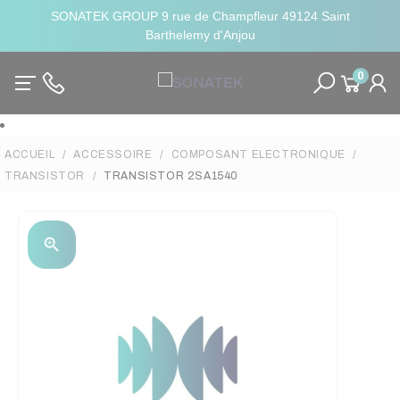
SONATEK GROUP 9 rue de Champfleur 49124 Saint
Barthelemy d'Anjou
0
ACCUEIL
ACCESSOIRE
COMPOSANT ELECTRONIQUE
TRANSISTOR
TRANSISTOR 2SA1540
zoom_in