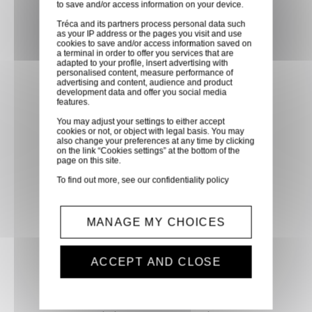
to save and/or access information on your device.
partenaire GLS, partout en
Tréca and its partners process personal data such
France métropolitaine et en
as your IP address or the pages you visit and use
cookies to save and/or access information saved on
Europe entre 24h et 48h après
a terminal in order to offer you services that are
mise à disposition des produits
adapted to your profile, insert advertising with
personalised content, measure performance of
à notre transporteur.
advertising and content, audience and product
development data and offer you social media
features.
Paiement sécurisé
You may adjust your settings to either accept
cookies or not, or object with legal basis. You may
Paiement CB, virement,
also change your preferences at any time by clicking
on the link “Cookies settings” at the bottom of the
Paypal, ...
page on this site.
To find out more, see our
confidentiality policy
Service client
Optez pour la tranquillité
MANAGE MY CHOICES
d'esprit en confiant vos
demandes techniques et devis
ACCEPT AND CLOSE
à notre service clients par mail.
Notre équipe d'experts est
prête à vous fournir des