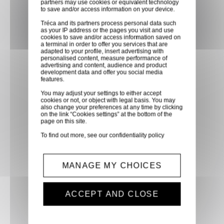
partners may use cookies or equivalent technology
dans les points relais de notre
to save and/or access information on your device.
partenaire GLS, partout en
Tréca and its partners process personal data such
as your IP address or the pages you visit and use
France métropolitaine et en
cookies to save and/or access information saved on
Europe entre 24h et 48h après
a terminal in order to offer you services that are
adapted to your profile, insert advertising with
mise à disposition des produits
personalised content, measure performance of
advertising and content, audience and product
à notre transporteur.
development data and offer you social media
features.
You may adjust your settings to either accept
Paiement sécurisé
cookies or not, or object with legal basis. You may
also change your preferences at any time by clicking
Paiement CB, virement,
on the link “Cookies settings” at the bottom of the
page on this site.
Paypal, ...
To find out more, see our
confidentiality policy
Service client
MANAGE MY CHOICES
Optez pour la tranquillité
d'esprit en confiant vos
demandes techniques et devis
ACCEPT AND CLOSE
à notre service clients par mail.
Notre équipe d'experts est