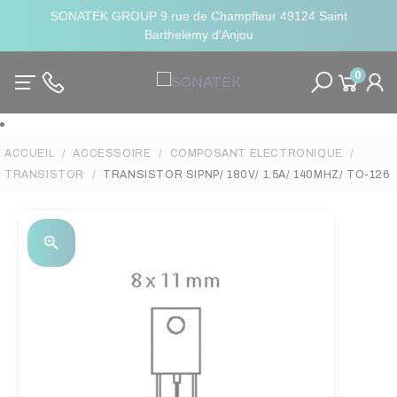
SONATEK GROUP 9 rue de Champfleur 49124 Saint
Barthelemy d'Anjou
0
ACCUEIL
ACCESSOIRE
COMPOSANT ELECTRONIQUE
TRANSISTOR
TRANSISTOR SIPNP/ 180V/ 1.5A/ 140MHZ/ TO-126
zoom_in