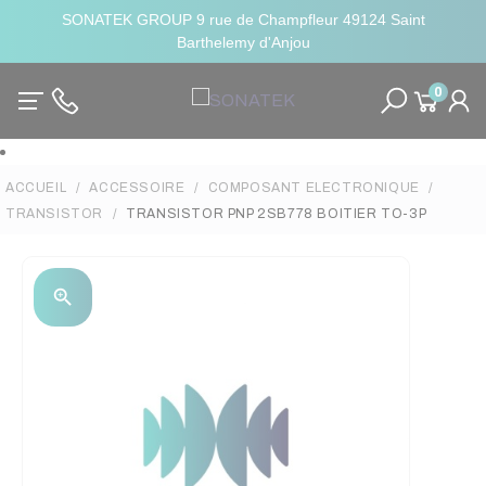
SONATEK GROUP 9 rue de Champfleur 49124 Saint
Barthelemy d'Anjou
0
ACCUEIL
ACCESSOIRE
COMPOSANT ELECTRONIQUE
TRANSISTOR
TRANSISTOR PNP 2SB778 BOITIER TO-3P
zoom_in