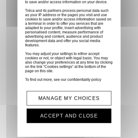
to save and/or access information on your device.
partenaire GLS, partout en
Tréca and its partners process personal data such
France métropolitaine et en
as your IP address or the pages you visit and use
cookies to save and/or access information saved on
Europe entre 24h et 48h après
a terminal in order to offer you services that are
mise à disposition des produits
adapted to your profile, insert advertising with
personalised content, measure performance of
à notre transporteur.
advertising and content, audience and product
development data and offer you social media
features.
Paiement sécurisé
You may adjust your settings to either accept
cookies or not, or object with legal basis. You may
Paiement CB, virement,
also change your preferences at any time by clicking
on the link “Cookies settings” at the bottom of the
Paypal, ...
page on this site.
To find out more, see our
confidentiality policy
Service client
Optez pour la tranquillité
MANAGE MY CHOICES
d'esprit en confiant vos
demandes techniques et devis
ACCEPT AND CLOSE
à notre service clients par mail.
Notre équipe d'experts est
prête à vous fournir des