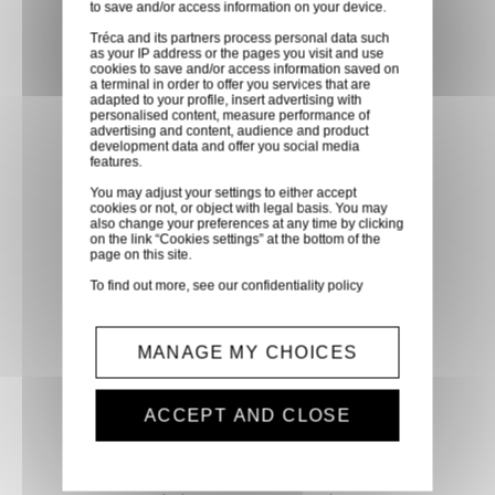
to save and/or access information on your device.
partenaire GLS, partout en
Tréca and its partners process personal data such
France métropolitaine et en
as your IP address or the pages you visit and use
cookies to save and/or access information saved on
Europe entre 24h et 48h après
a terminal in order to offer you services that are
mise à disposition des produits
adapted to your profile, insert advertising with
personalised content, measure performance of
à notre transporteur.
advertising and content, audience and product
development data and offer you social media
features.
Paiement sécurisé
You may adjust your settings to either accept
cookies or not, or object with legal basis. You may
Paiement CB, virement,
also change your preferences at any time by clicking
on the link “Cookies settings” at the bottom of the
Paypal, ...
page on this site.
To find out more, see our
confidentiality policy
Service client
Optez pour la tranquillité
MANAGE MY CHOICES
d'esprit en confiant vos
demandes techniques et devis
ACCEPT AND CLOSE
à notre service clients par mail.
Notre équipe d'experts est
prête à vous fournir des