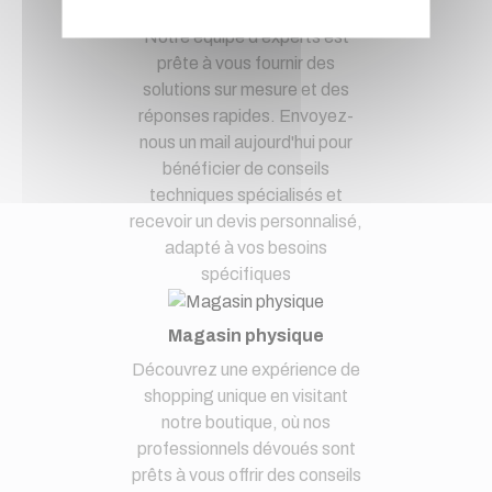
à notre service clients par mail.
Notre équipe d'experts est
prête à vous fournir des
solutions sur mesure et des
réponses rapides. Envoyez-
nous un mail aujourd'hui pour
bénéficier de conseils
techniques spécialisés et
recevoir un devis personnalisé,
adapté à vos besoins
spécifiques
Magasin physique
Découvrez une expérience de
shopping unique en visitant
notre boutique, où nos
professionnels dévoués sont
prêts à vous offrir des conseils