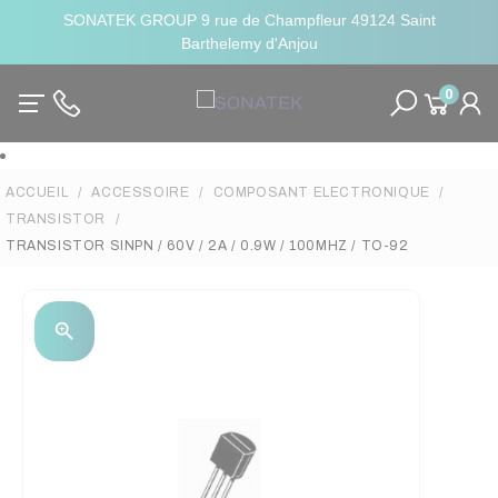
SONATEK GROUP 9 rue de Champfleur 49124 Saint
Barthelemy d'Anjou
0
ACCUEIL
ACCESSOIRE
COMPOSANT ELECTRONIQUE
TRANSISTOR
TRANSISTOR SINPN / 60V / 2A / 0.9W / 100MHZ / TO-92
zoom_in