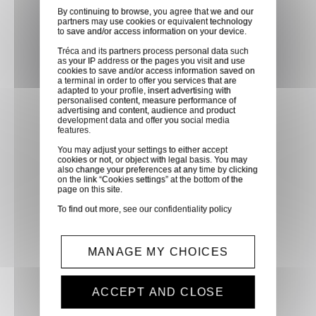
By continuing to browse, you agree that we and our
directement en magasin ou
partners may use cookies or equivalent technology
faites vous livrer chez vous ou
to save and/or access information on your device.
dans les points relais de notre
Tréca and its partners process personal data such
as your IP address or the pages you visit and use
partenaire GLS, partout en
cookies to save and/or access information saved on
a terminal in order to offer you services that are
France métropolitaine et en
adapted to your profile, insert advertising with
Europe entre 24h et 48h après
personalised content, measure performance of
advertising and content, audience and product
mise à disposition des produits
development data and offer you social media
features.
à notre transporteur.
You may adjust your settings to either accept
cookies or not, or object with legal basis. You may
also change your preferences at any time by clicking
Paiement sécurisé
on the link “Cookies settings” at the bottom of the
page on this site.
Paiement CB, virement,
To find out more, see our
confidentiality policy
Paypal, ...
Service client
MANAGE MY CHOICES
Optez pour la tranquillité
d'esprit en confiant vos
ACCEPT AND CLOSE
demandes techniques et devis