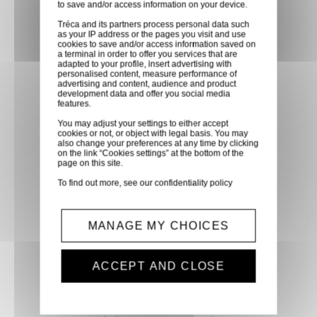
to save and/or access information on your device.
partenaire GLS, partout en
Tréca and its partners process personal data such
France métropolitaine et en
as your IP address or the pages you visit and use
cookies to save and/or access information saved on
Europe entre 24h et 48h après
a terminal in order to offer you services that are
mise à disposition des produits
adapted to your profile, insert advertising with
personalised content, measure performance of
à notre transporteur.
advertising and content, audience and product
development data and offer you social media
features.
Paiement sécurisé
You may adjust your settings to either accept
cookies or not, or object with legal basis. You may
Paiement CB, virement,
also change your preferences at any time by clicking
on the link “Cookies settings” at the bottom of the
Paypal, ...
page on this site.
To find out more, see our
confidentiality policy
Service client
Optez pour la tranquillité
MANAGE MY CHOICES
d'esprit en confiant vos
demandes techniques et devis
ACCEPT AND CLOSE
à notre service clients par mail.
Notre équipe d'experts est
prête à vous fournir des