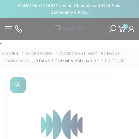
SONATEK GROUP 9 rue de Champfleur 49124 Saint
Barthelemy d'Anjou
0
ACCUEIL
ACCESSOIRE
COMPOSANT ELECTRONIQUE
TRANSISTOR
TRANSISTOR NPN 2SD1148 BOITIER TO-3P
zoom_in