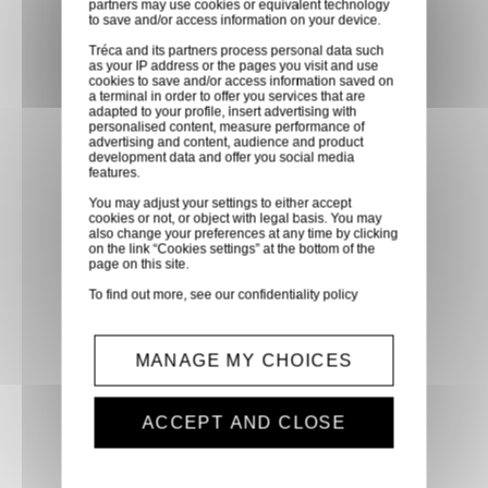
partners may use cookies or equivalent technology
dans les points relais de notre
to save and/or access information on your device.
partenaire GLS, partout en
Tréca and its partners process personal data such
as your IP address or the pages you visit and use
France métropolitaine et en
cookies to save and/or access information saved on
Europe entre 24h et 48h après
a terminal in order to offer you services that are
adapted to your profile, insert advertising with
mise à disposition des produits
personalised content, measure performance of
advertising and content, audience and product
à notre transporteur.
development data and offer you social media
features.
You may adjust your settings to either accept
Paiement sécurisé
cookies or not, or object with legal basis. You may
also change your preferences at any time by clicking
Paiement CB, virement,
on the link “Cookies settings” at the bottom of the
page on this site.
Paypal, ...
To find out more, see our
confidentiality policy
Service client
MANAGE MY CHOICES
Optez pour la tranquillité
d'esprit en confiant vos
demandes techniques et devis
ACCEPT AND CLOSE
à notre service clients par mail.
Notre équipe d'experts est