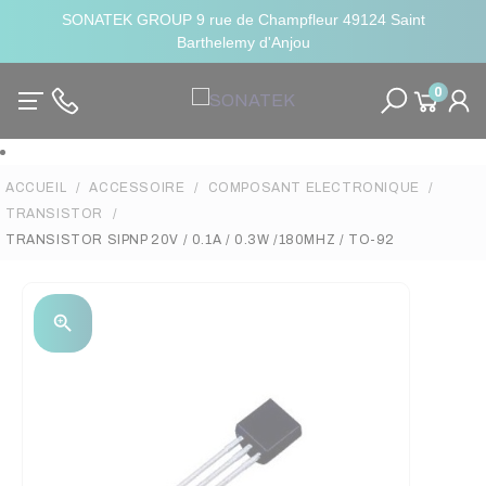
SONATEK GROUP 9 rue de Champfleur 49124 Saint
Barthelemy d'Anjou
0
ACCUEIL
ACCESSOIRE
COMPOSANT ELECTRONIQUE
TRANSISTOR
TRANSISTOR SIPNP 20V / 0.1A / 0.3W /180MHZ / TO-92
zoom_in