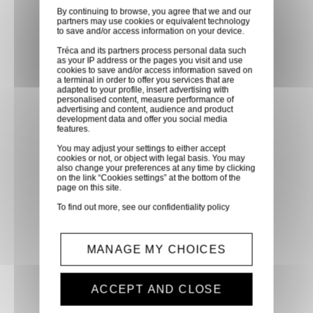
By continuing to browse, you agree that we and our
directement en magasin ou
partners may use cookies or equivalent technology
faites vous livrer chez vous ou
to save and/or access information on your device.
dans les points relais de notre
Tréca and its partners process personal data such
as your IP address or the pages you visit and use
partenaire GLS, partout en
cookies to save and/or access information saved on
a terminal in order to offer you services that are
France métropolitaine et en
adapted to your profile, insert advertising with
Europe entre 24h et 48h après
personalised content, measure performance of
advertising and content, audience and product
mise à disposition des produits
development data and offer you social media
features.
à notre transporteur.
You may adjust your settings to either accept
cookies or not, or object with legal basis. You may
also change your preferences at any time by clicking
Paiement sécurisé
on the link “Cookies settings” at the bottom of the
page on this site.
Paiement CB, virement,
To find out more, see our
confidentiality policy
Paypal, ...
Service client
MANAGE MY CHOICES
Optez pour la tranquillité
d'esprit en confiant vos
ACCEPT AND CLOSE
demandes techniques et devis