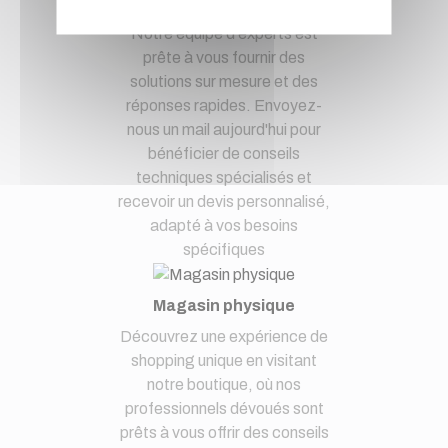
à notre service clients par mail.
Notre équipe d'experts est
prête à vous fournir des
solutions sur mesure et des
réponses rapides. Envoyez-
nous un mail aujourd'hui pour
bénéficier de conseils
techniques spécialisés et
recevoir un devis personnalisé,
adapté à vos besoins
spécifiques
Magasin physique
Découvrez une expérience de
shopping unique en visitant
notre boutique, où nos
professionnels dévoués sont
prêts à vous offrir des conseils