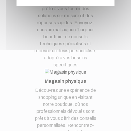
Notre équipe d'experts est
prête à vous fournir des
solutions sur mesure et des
réponses rapides. Envoyez-
nous un mail aujourd'hui pour
bénéficier de conseils
techniques spécialisés et
recevoir un devis personnalisé,
adapté à vos besoins
spécifiques
Magasin physique
Découvrez une expérience de
shopping unique en visitant
notre boutique, où nos
professionnels dévoués sont
prêts à vous offrir des conseils
personnalisés. Rencontrez-