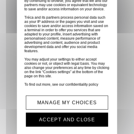
By continuing to browse, you agree that we and our
faites vous livrer chez vous ou
partners may use cookies or equivalent technology
to save and/or access information on your device.
dans les points relais de notre
Tréca and its partners process personal data such
partenaire GLS, partout en
as your IP address or the pages you visit and use
cookies to save and/or access information saved on
France métropolitaine et en
a terminal in order to offer you services that are
Europe entre 24h et 48h après
adapted to your profile, insert advertising with
personalised content, measure performance of
mise à disposition des produits
advertising and content, audience and product
development data and offer you social media
à notre transporteur.
features.
You may adjust your settings to either accept
cookies or not, or object with legal basis. You may
Paiement sécurisé
also change your preferences at any time by clicking
on the link “Cookies settings” at the bottom of the
Paiement CB, virement,
page on this site.
Paypal, ...
To find out more, see our
confidentiality policy
Service client
MANAGE MY CHOICES
Optez pour la tranquillité
d'esprit en confiant vos
ACCEPT AND CLOSE
demandes techniques et devis
à notre service clients par mail.