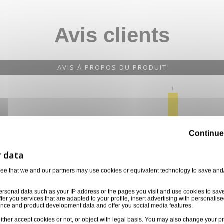
Avis clients
AVIS À PROPOS DU PRODUIT
1
Continue
0
0
0
0
1★
2★
3★
4★
5★
ree that we and our partners may use cookies or equivalent technology to save and
ersonal data such as your IP address or the pages you visit and use cookies to sav
ffer you services that are adapted to your profile, insert advertising with personal
ience and product development data and offer you social media features.
ither accept cookies or not, or object with legal basis. You may also change your pr