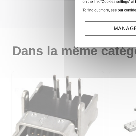
on the link “Cookies settings” at 
To find out more, see our
confide
MANAGE
Dans la même catég