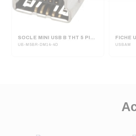
SOCLE MINI USB B THT 5 PIN 90° USB 2.0 (6080)
UB-M5BR-DM14-4D
USBAM
Ac