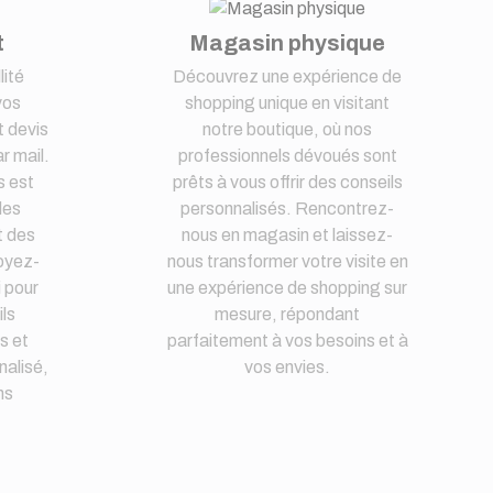
t
Magasin physique
lité
Découvrez une expérience de
vos
shopping unique en visitant
 devis
notre boutique, où nos
r mail.
professionnels dévoués sont
s est
prêts à vous offrir des conseils
des
personnalisés. Rencontrez-
t des
nous en magasin et laissez-
oyez-
nous transformer votre visite en
i pour
une expérience de shopping sur
ls
mesure, répondant
s et
parfaitement à vos besoins et à
nalisé,
vos envies.
ns