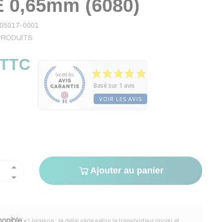
 0,65mm (6080)
05017-0001
PRODUITS
 TTC
Basé sur 1 avis
VOIR LES AVIS
Ajouter au panier
onible -
Livraison : le délai varie selon le transporteur choisi et