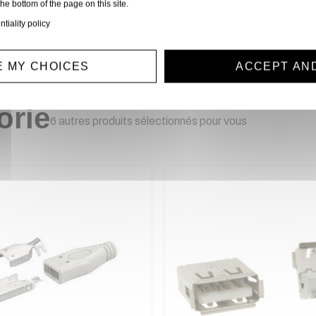
the bottom of the page on this site.
ntiality policy
 MY CHOICES
ACCEPT AN
orie
6 autres produits sélectionnés pour vous