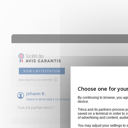
VOIR L'ATTESTATION
Avis soumis à un contrôle
Johann B.
By continuing to browse, you ag
Publié le 03/01/2025 à 14:14
(Date de commande : 21/12/2024)
device.
Tout est parfait merci ?
Tréca and its partners process p
saved on a terminal in order to o
of advertising and content, aud
You may adjust your settings to e