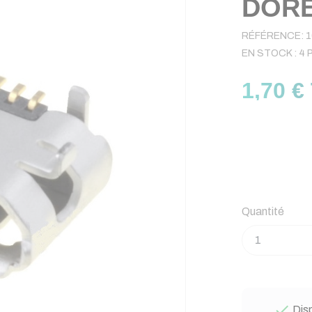
DORE
RÉFÉRENCE:
1
EN STOCK :
4 
1,70 €
Quantité

Disp