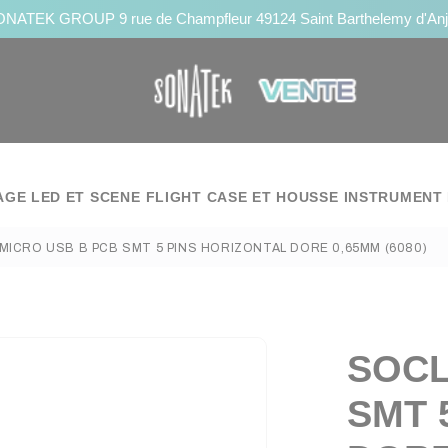
NATEK GROUP 9 rue de Champfleur 49124 Saint Barthelemy d'An
AGE LED ET SCENE
FLIGHT CASE ET HOUSSE
INSTRUMENT 
MICRO USB B PCB SMT 5 PINS HORIZONTAL DORE 0,65MM (6080)
SOCL
SMT 