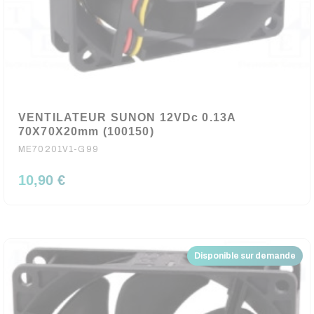
VENTILATEUR SUNON 12VDc 0.13A
70X70X20mm (100150)
ME70201V1-G99
10,90 €
Disponible sur demande