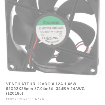
VENTILATEUR 12VDC 0.12A 1.66W
92X92X25mm 87.04m3/h 34dBA 24AWG
(120180)
EF92251S1-1000U-A99