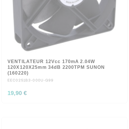
VENTILATEUR 12Vcc 170mA 2.04W
120X120X25mm 34dB 2200TPM SUNON
(160220)
EEC0251B3-000U-G99
19,90 €