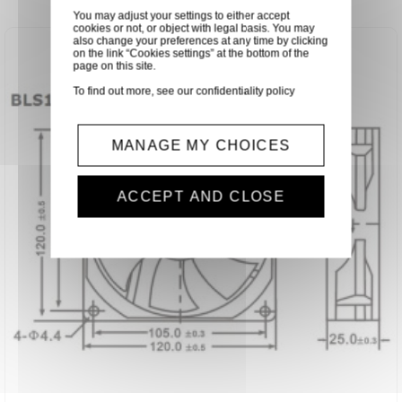
You may adjust your settings to either accept
cookies or not, or object with legal basis. You may
also change your preferences at any time by clicking
on the link “Cookies settings” at the bottom of the
page on this site.
To find out more, see our
confidentiality policy
MANAGE MY CHOICES
ACCEPT AND CLOSE