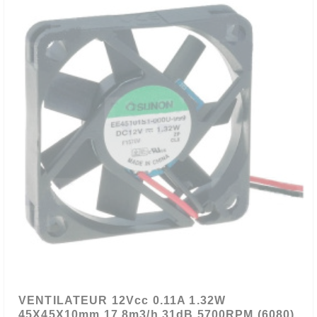
VENTILATEUR 12Vcc 0.11A 1.32W
45X45X10mm 17.8m3/h 31dB 5700RPM (6080)