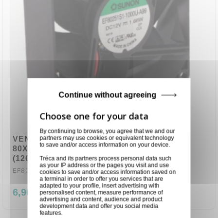
Continue without agreeing
By continuing to browse, you agree that we and our
partners may use cookies or equivalent technology
VENTILATEUR 12VDC 0.12A 1.66W
to save and/or access information on your device.
80X80X25mm 69.29m3/h 33dBA 24AWG
(120180)
Tréca and its partners process personal data such
as your IP address or the pages you visit and use
EF80251S1-A99-A
cookies to save and/or access information saved on
a terminal in order to offer you services that are
adapted to your profile, insert advertising with
6,90 €
personalised content, measure performance of
advertising and content, audience and product
development data and offer you social media
features.