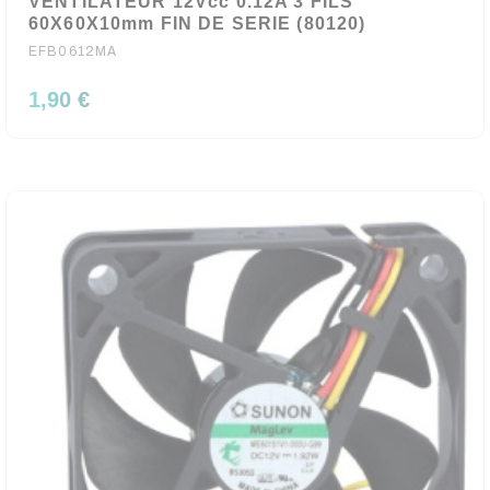
VENTILATEUR 12Vcc 0.12A 3 FILS
60X60X10mm FIN DE SERIE (80120)
EFB0612MA
1,90 €