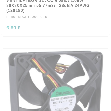
VENTILATEUR 12VCC 0.088A 1.06W
80X80X25mm 55.77m3/h 28dBA 24AWG
(120180)
EE80251S3-1000U-999
6,50 €