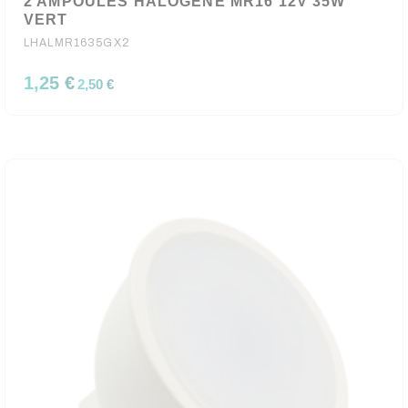
2 AMPOULES HALOGENE MR16 12V 35W
VERT
LHALMR1635GX2
1,25 €
2,50 €