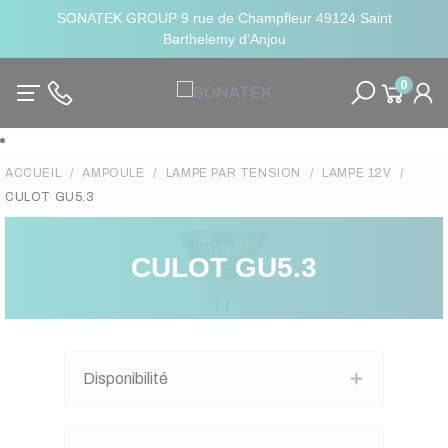
SONATEK GROUP 9 rue de Champfleur 49124 Saint
Barthelemy d'Anjou
0
ACCUEIL
AMPOULE
LAMPE PAR TENSION
LAMPE 12V
CULOT GU5.3
CULOT GU5.3
Disponibilité