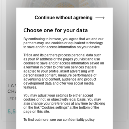
Continue without agreeing
By continuing to browse, you agree that we and our
partners may use cookies or equivalent technology
to save and/or access information on your device.
Tréca and its partners process personal data such
as your IP address or the pages you visit and use
cookies to save and/or access information saved on
a terminal in order to offer you services that are
adapted to your profile, insert advertising with
personalised content, measure performance of
advertising and content, audience and product
development data and offer you social media
LAMPE MR16 3.1W 230LM 2700K BLANC
features.
CHAUD
You may adjust your settings to either accept
LEDBGU53MR161
cookies or not, or object with legal basis. You may
also change your preferences at any time by clicking
on the link “Cookies settings” at the bottom of the
5,50 €
page on this site.
To find out more, see our
confidentiality policy