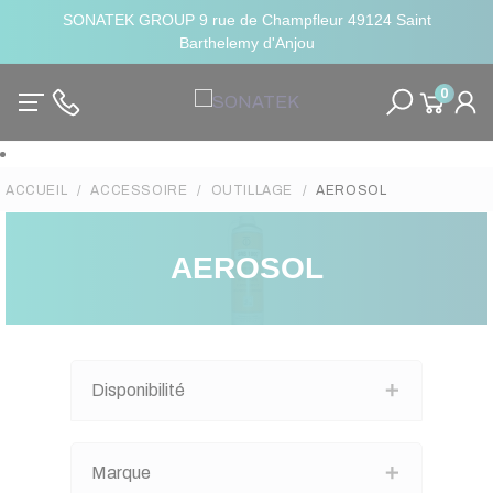
SONATEK GROUP 9 rue de Champfleur 49124 Saint
Barthelemy d'Anjou
0
ACCUEIL
ACCESSOIRE
OUTILLAGE
AEROSOL
AEROSOL
Disponibilité
Marque