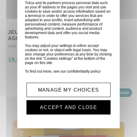
Tréca and its partners process personal data such
as your IP address or the pages you visit and use
cookies to save and/or access information saved on
a terminal in order to offer you services that are
adapted to your profile, insert advertising with
personalised content, measure performance of
advertising and content, audience and product
JEU DE CHEVILLES ET VIS POUR
development data and offer you social media
features.
AGGLOMÉRÉ - 632 pcs TOOLLAND
You may adjust your settings to either accept
HAS14
cookies or not, or object with legal basis. You may
also change your preferences at any time by clicking
19,90 €
on the link “Cookies settings” at the bottom of the
page on this site.
To find out more, see our
confidentiality policy
MANAGE MY CHOICES
Disponible sur demande
ACCEPT AND CLOSE