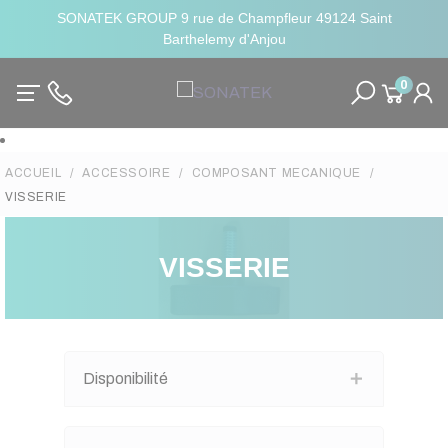
SONATEK GROUP 9 rue de Champfleur 49124 Saint
Barthelemy d'Anjou
0
ACCUEIL
ACCESSOIRE
COMPOSANT MECANIQUE
VISSERIE
VISSERIE
Disponibilité