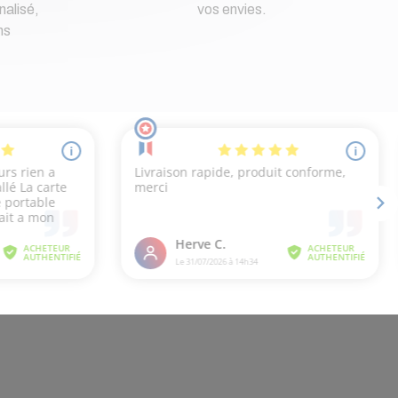
nalisé,
vos envies.
ns