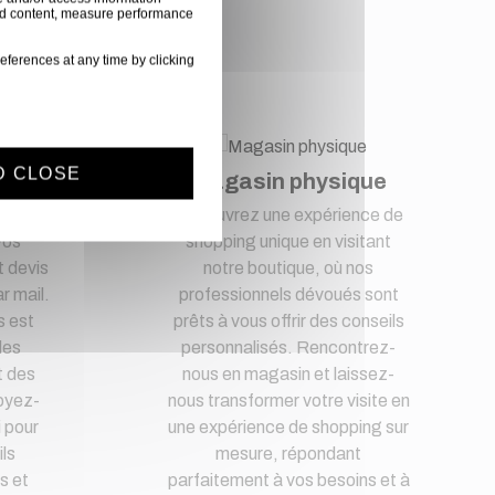
nce
ised content, measure performance
eferences at any time by clicking
D CLOSE
t
Magasin physique
lité
Découvrez une expérience de
vos
shopping unique en visitant
 devis
notre boutique, où nos
r mail.
professionnels dévoués sont
s est
prêts à vous offrir des conseils
des
personnalisés. Rencontrez-
t des
nous en magasin et laissez-
oyez-
nous transformer votre visite en
i pour
une expérience de shopping sur
ls
mesure, répondant
s et
parfaitement à vos besoins et à