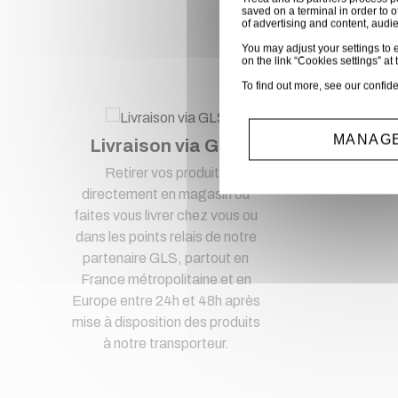
Ac
saved on a terminal in order to o
of advertising and content, aud
You may adjust your settings to e
on the link “Cookies settings” at 
To find out more, see our
confide
MANAGE
Livraison via GLS
Pa
Retirer vos produits
Pa
directement en magasin ou
faites vous livrer chez vous ou
dans les points relais de notre
partenaire GLS, partout en
France métropolitaine et en
Europe entre 24h et 48h après
mise à disposition des produits
à notre transporteur.