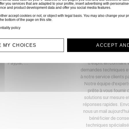
hetez en toute confia
ffer you services that are adapted to your profile, insert advertising with personal
ience and product development data and offer you social media features.
ither accept cookies or not, or object with legal basis. You may also change your pr
the bottom of the page on this site.
Notre équipe est à votre service depuis 20 ans.
ntiality policy
 MY CHOICES
ACCEPT AN
iement sécurisé
Service clien
iement CB, virement,
Optez pour la tranquil
Paypal, ...
d'esprit en confiant 
demandes techniques et
à notre service clients pa
Notre équipe d'expert
prête à vous fournir 
solutions sur mesure e
réponses rapides. Env
nous un mail aujourd'hu
bénéficier de consei
techniques spécialisé