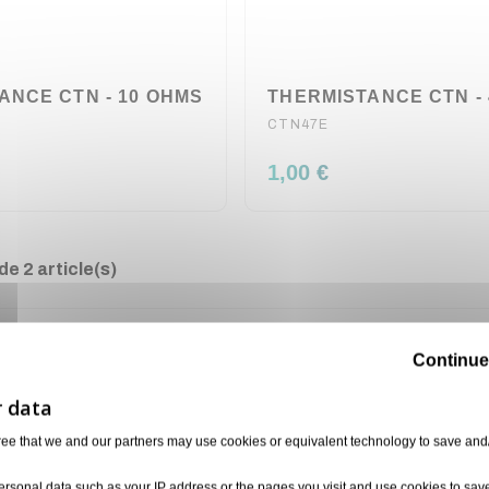
ANCE CTN - 10 OHMS
THERMISTANCE CTN -
CTN47E
1,00 €
e 2 article(s)
Continue
ree that we and our partners may use cookies or equivalent technology to save and
ersonal data such as your IP address or the pages you visit and use cookies to sav