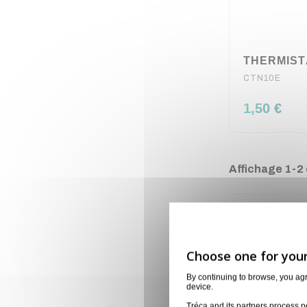
THERMIST
CTN10E
1,50 €
Affichage 1-2 d
By continuing to browse, you ag
device.
Tréca and its partners process p