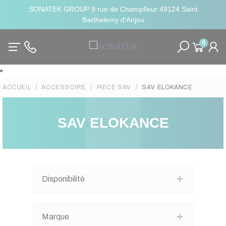
SONATEK GROUP 9 rue de Champfleur 49124 Saint
Barthelemy d'Anjou
0
ACCUEIL
ACCESSOIRE
PIECE SAV
SAV ELOKANCE
SAV ELOKANCE
Disponibilité
Marque