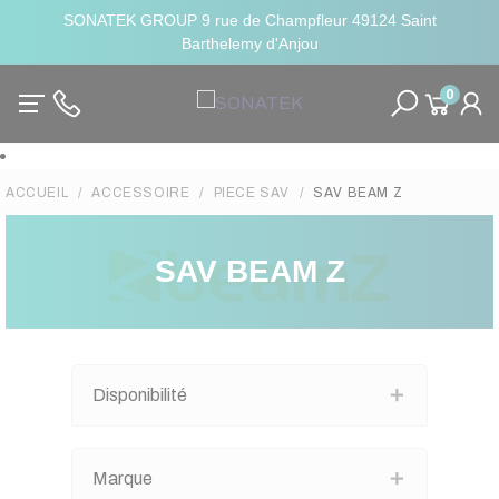
SONATEK GROUP 9 rue de Champfleur 49124 Saint
Barthelemy d'Anjou
0
ACCUEIL
ACCESSOIRE
PIECE SAV
SAV BEAM Z
SAV BEAM Z
Disponibilité
Marque