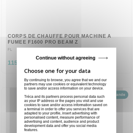
CORPS DE CHAUFFE POUR MACHINE A
FUMEE F1600 PRO BEAM Z
FL
Continue without agreeing
115,00 €
By continuing to browse, you agree that we and our
partners may use cookies or equivalent technology
to save and/or access information on your device.
Disponible sur demande
Tréca and its partners process personal data such
as your IP address or the pages you visit and use
cookies to save and/or access information saved on
a terminal in order to offer you services that are
adapted to your profile, insert advertising with
personalised content, measure performance of
advertising and content, audience and product
development data and offer you social media
features.