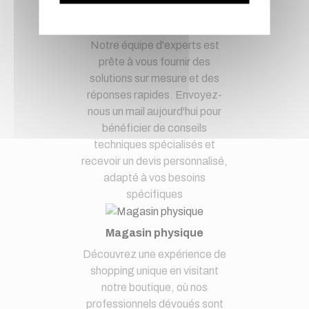
demandes techniques et devis
à notre service clients par mail.
Notre équipe d'experts est
prête à vous fournir des
solutions sur mesure et des
réponses rapides. Envoyez-
nous un mail aujourd'hui pour
bénéficier de conseils
techniques spécialisés et
recevoir un devis personnalisé,
adapté à vos besoins
spécifiques
Magasin physique
Découvrez une expérience de
shopping unique en visitant
notre boutique, où nos
professionnels dévoués sont