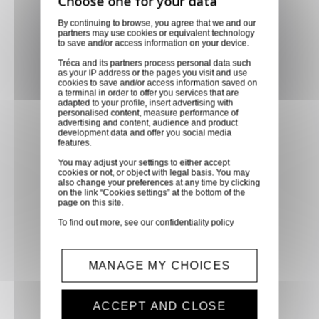
Retirer vos produits
By continuing to browse, you agree that we and our
partners may use cookies or equivalent technology
directement en magasin ou
to save and/or access information on your device.
faites vous livrer chez vous ou
Tréca and its partners process personal data such
dans les points relais de notre
as your IP address or the pages you visit and use
cookies to save and/or access information saved on
partenaire GLS, partout en
a terminal in order to offer you services that are
adapted to your profile, insert advertising with
France métropolitaine et en
personalised content, measure performance of
Europe entre 24h et 48h après
advertising and content, audience and product
development data and offer you social media
mise à disposition des produits
features.
à notre transporteur.
You may adjust your settings to either accept
cookies or not, or object with legal basis. You may
also change your preferences at any time by clicking
on the link “Cookies settings” at the bottom of the
Paiement sécurisé
page on this site.
Paiement CB, virement,
To find out more, see our
confidentiality policy
Paypal, ...
MANAGE MY CHOICES
Service client
Optez pour la tranquillité
ACCEPT AND CLOSE
d'esprit en confiant vos