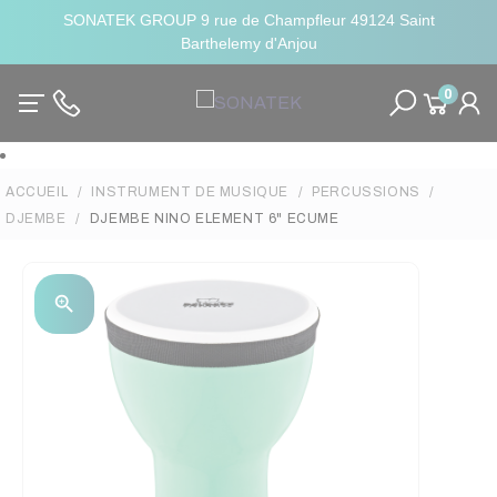
SONATEK GROUP 9 rue de Champfleur 49124 Saint
Barthelemy d'Anjou
0
ACCUEIL
INSTRUMENT DE MUSIQUE
PERCUSSIONS
DJEMBE
DJEMBE NINO ELEMENT 6" ECUME
zoom_in