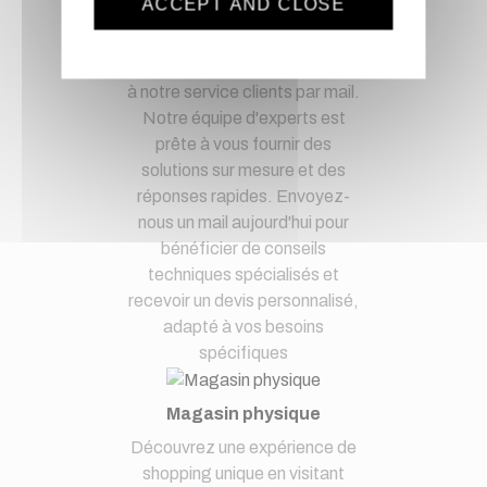
ACCEPT AND CLOSE
Optez pour la tranquillité
d'esprit en confiant vos
demandes techniques et devis
à notre service clients par mail.
Notre équipe d'experts est
prête à vous fournir des
solutions sur mesure et des
réponses rapides. Envoyez-
nous un mail aujourd'hui pour
bénéficier de conseils
techniques spécialisés et
recevoir un devis personnalisé,
adapté à vos besoins
spécifiques
Magasin physique
Découvrez une expérience de
shopping unique en visitant