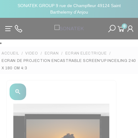
SONATEK GROUP 9 rue de Champfleur 49124 Saint
Barthelemy d'Anjou
0
ACCUEIL
VIDEO
ECRAN
ECRAN ELECTRIQUE
ECRAN DE PROJECTION ENCASTRABLE SCREEN'UP INCEILING 240
X 180 CM 4:3
zoom_in