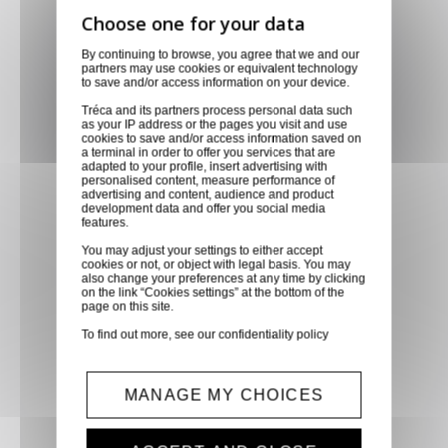
Livraison via GLS
By continuing to browse, you agree that we and our
partners may use cookies or equivalent technology
Retirer vos produits
to save and/or access information on your device.
directement en magasin ou
Tréca and its partners process personal data such
faites vous livrer chez vous ou
as your IP address or the pages you visit and use
cookies to save and/or access information saved on
dans les points relais de notre
a terminal in order to offer you services that are
partenaire GLS, partout en
adapted to your profile, insert advertising with
personalised content, measure performance of
France métropolitaine et en
advertising and content, audience and product
development data and offer you social media
Europe entre 24h et 48h après
features.
mise à disposition des produits
You may adjust your settings to either accept
à notre transporteur.
cookies or not, or object with legal basis. You may
also change your preferences at any time by clicking
on the link “Cookies settings” at the bottom of the
page on this site.
Paiement sécurisé
To find out more, see our
confidentiality policy
Paiement CB, virement,
Paypal, ...
MANAGE MY CHOICES
Service client