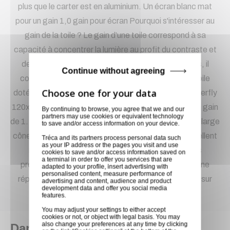
plus que le carter est en aluminium. Un écran blanc mat
pour un gain 1,0 gain pour écran Pourquoi s'intéresser au
gain de la toile ? Le gain d'une toile correspond à sa
capacité à concentrer la lumière au profit du contraste et
de la luminosité. Aussi, dans des conditions idéales, il
Continue without agreeing
convient d'utiliser un écran dit blanc mat, soit une toile
dotée d'un gain de 1 à 1,1. L'écran de projection Butterfly
120x160 est blanc mat occultant et possède donc un gain
By continuing to browse, you agree that we and our
partners may use cookies or equivalent technology
de 1. C'est une large surface diffusante offrant le plus large
to save and/or access information on your device.
cône de réflexion. Très polyvalente, elle offre un excellent
Tréca and its partners process personal data such
as your IP address or the pages you visit and use
résultat avec tous types de projecteurs pour des
cookies to save and/or access information saved on
a terminal in order to offer you services that are
projections en semi obscurité. Sa matité garantit une
adapted to your profile, insert advertising with
personalised content, measure performance of
répartition parfaitement homogène de la luminosité sur
advertising and content, audience and product
development data and offer you social media
l'ensemble de la surface de l'écran.
features.
You may adjust your settings to either accept
cookies or not, or object with legal basis. You may
also change your preferences at any time by clicking
Dans la même catégorie