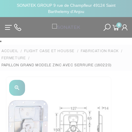
SONATEK GROUP 9 rue de Champfleur 49124 Saint
Barthelemy d'Anjou
0
ACCUEIL
FLIGHT CASE ET HOUSSE
FABRICATION RACK
FERMETURE
PAPILLON GRAND MODELE ZINC AVEC SERRURE (160220)
zoom_in