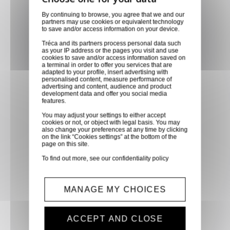
Retirer vos produits
By continuing to browse, you agree that we and our
partners may use cookies or equivalent technology
directement en magasin ou
to save and/or access information on your device.
faites vous livrer chez vous ou
Tréca and its partners process personal data such
dans les points relais de notre
as your IP address or the pages you visit and use
cookies to save and/or access information saved on
partenaire GLS, partout en
a terminal in order to offer you services that are
France métropolitaine et en
adapted to your profile, insert advertising with
personalised content, measure performance of
Europe entre 24h et 48h après
advertising and content, audience and product
development data and offer you social media
mise à disposition des produits
features.
à notre transporteur.
You may adjust your settings to either accept
cookies or not, or object with legal basis. You may
also change your preferences at any time by clicking
on the link “Cookies settings” at the bottom of the
Paiement sécurisé
page on this site.
Paiement CB, virement,
To find out more, see our
confidentiality policy
Paypal, ...
MANAGE MY CHOICES
Service client
Optez pour la tranquillité
ACCEPT AND CLOSE
d'esprit en confiant vos