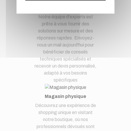
demandes techniques et devis
à notre service clients par mail.
Notre équipe d'experts est
prête à vous fournir des
solutions sur mesure et des
réponses rapides. Envoyez-
nous un mail aujourd'hui pour
bénéficier de conseils
techniques spécialisés et
recevoir un devis personnalisé,
adapté à vos besoins
spécifiques
Magasin physique
Découvrez une expérience de
shopping unique en visitant
notre boutique, où nos
professionnels dévoués sont