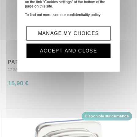
on the link “Cookies settings” at the bottom of the
page on this site.
To find out more, see our
confidentiality policy
MANAGE MY CHOICES
ACCEPT AND CLOSE
PAPILLON MEDIUM NOIR (120180)
17291S-BLK
15,90 €
Disponible sur demande