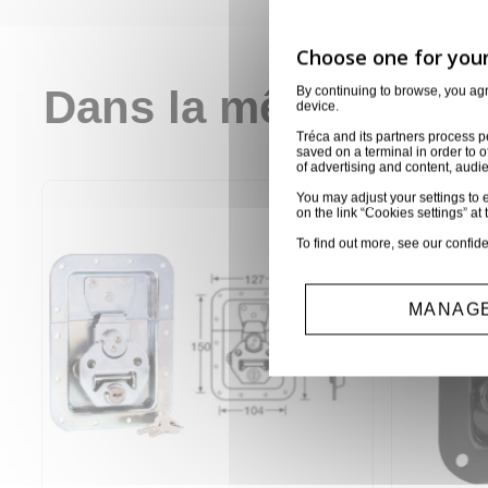
Dans la même catég
By continuing to browse, you ag
device.
Tréca and its partners process p
saved on a terminal in order to o
of advertising and content, aud
You may adjust your settings to e
on the link “Cookies settings” at 
To find out more, see our
confide
MANAGE