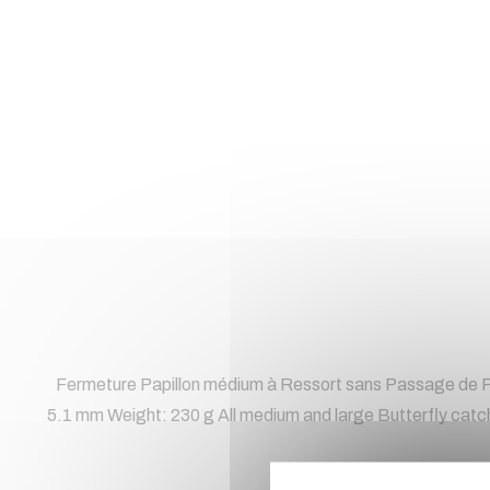
Fermeture Papillon médium à Ressort sans Passage de Pro
5.1 mm Weight: 230 g All medium and large Butterfly catch