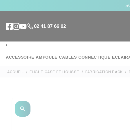
SO
02 41 87 66 02
ACCESSOIRE
AMPOULE
CABLES
CONNECTIQUE
ECLAIR
ACCUEIL
FLIGHT CASE ET HOUSSE
FABRICATION RACK
zoom_in