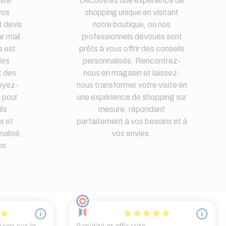
lité
Découvrez une expérience de
vos
shopping unique en visitant
 devis
notre boutique, où nos
r mail.
professionnels dévoués sont
s est
prêts à vous offrir des conseils
des
personnalisés. Rencontrez-
t des
nous en magasin et laissez-
oyez-
nous transformer votre visite en
i pour
une expérience de shopping sur
ls
mesure, répondant
s et
parfaitement à vos besoins et à
nalisé,
vos envies.
ns