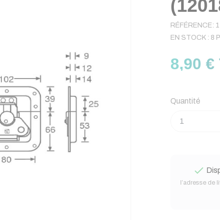
(1201
RÉFÉRENCE:
1
EN STOCK :
8 
8,90 €
Quantité

Disp
l’adresse de l