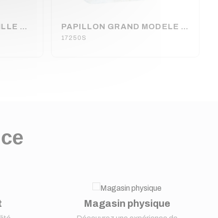
FERMETURE GRENOUILLE MEDIUM CHROME ADAM HALL (80120)
PAPILLON GRAND MODELE ZINC (160220)
17250S
nce
t
Magasin physique