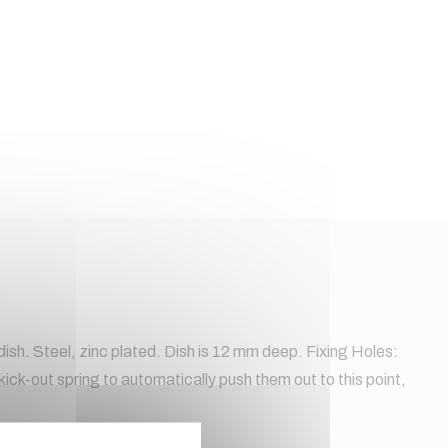
h. Steel, zinc plated. Dish is 12 mm deep. Fixing Holes:
k-out spring to automatically push them out to this point,