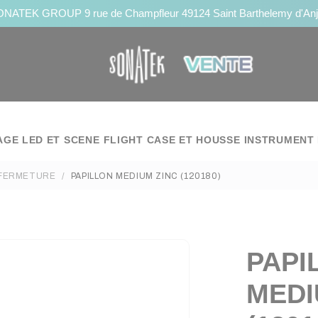
NATEK GROUP 9 rue de Champfleur 49124 Saint Barthelemy d'An
AGE LED ET SCENE
FLIGHT CASE ET HOUSSE
INSTRUMENT 
FERMETURE
PAPILLON MEDIUM ZINC (120180)
PAPI
MEDI