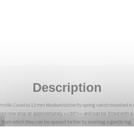
Description
filé Cuvette 12 mm Medium butterfly spring catch mounted in dis
es now stop at approximately <<30º>> and can be fitted with a kic
from which they can be opened further by exerting a gentle tug.