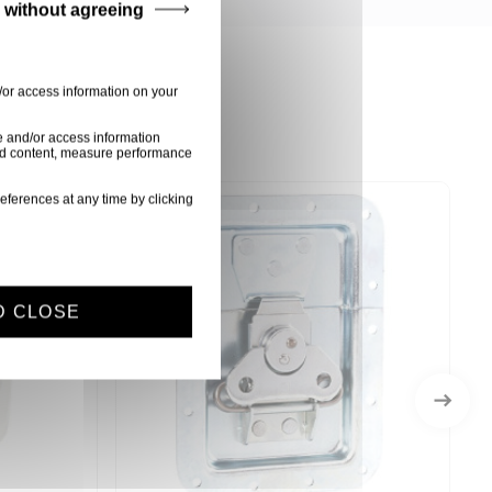
 without agreeing
/or access information on your
e and/or access information
ised content, measure performance
eferences at any time by clicking
sur demande
D CLOSE