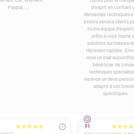
iement CB, virement,
Optez pour la tranquil
Paypal, ...
d'esprit en confiant 
demandes techniques et
à notre service clients pa
Notre équipe d'expert
prête à vous fournir 
solutions sur mesure e
réponses rapides. Env
nous un mail aujourd'hu
bénéficier de consei
techniques spécialisé
recevoir un devis person
adapté à vos besoi
spécifiques