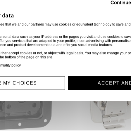
Continue
orie
ree that we and our partners may use cookies or equivalent technology to save and
6 autres produits sélectionnés pour vous
ersonal data such as your IP address or the pages you visit and use cookies to sav
ffer you services that are adapted to your profile, insert advertising with personal
ience and product development data and offer you social media features.
ither accept cookies or not, or object with legal basis. You may also change your pr
Disponible sur demande
Disponible 
the bottom of the page on this site.
ntiality policy
 MY CHOICES
ACCEPT AN