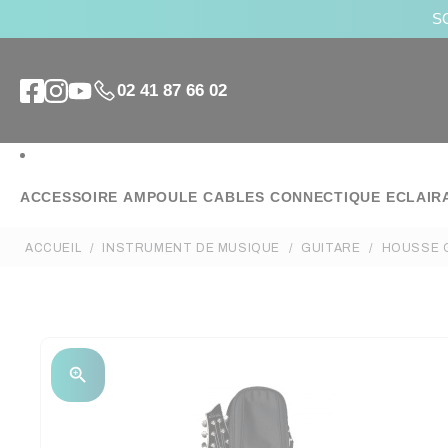
SO
02 41 87 66 02
ACCESSOIRE
AMPOULE
CABLES
CONNECTIQUE
ECLAIR
ACCUEIL
INSTRUMENT DE MUSIQUE
GUITARE
HOUSSE 
zoom_in