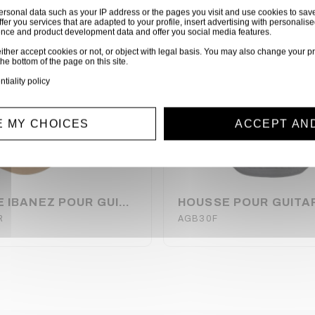
ersonal data such as your IP address or the pages you visit and use cookies to sav
ffer you services that are adapted to your profile, insert advertising with personal
ience and product development data and offer you social media features.
ither accept cookies or not, or object with legal basis. You may also change your pr
the bottom of the page on this site.
ntiality policy
 MY CHOICES
ACCEPT AN
HOUSSE IBANEZ POUR GUITARE FOLK
R
AGB30F