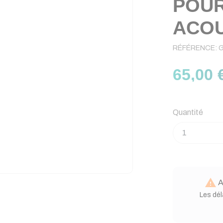
POUR
ACOU
RÉFÉRENCE:
65,00 
Quantité

A
Les dél