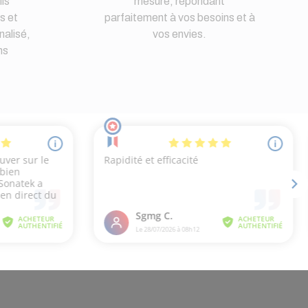
ls
mesure, répondant
s et
parfaitement à vos besoins et à
nalisé,
vos envies.
ns