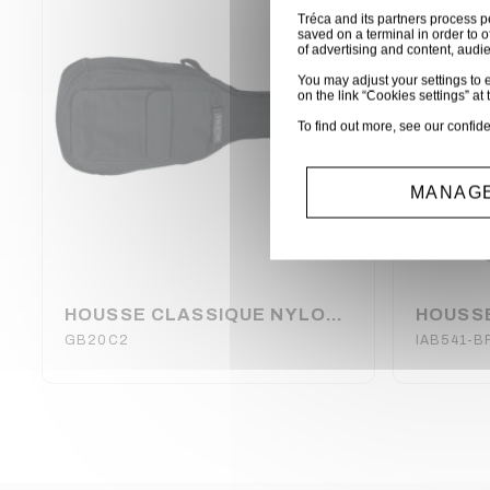
Tréca and its partners process p
saved on a terminal in order to o
of advertising and content, aud
You may adjust your settings to e
on the link “Cookies settings” at 
To find out more, see our
confide
MANAGE
HOUSSE CLASSIQUE NYLON NOIR 1/2 TOBAGO
GB20C2
IAB541-B