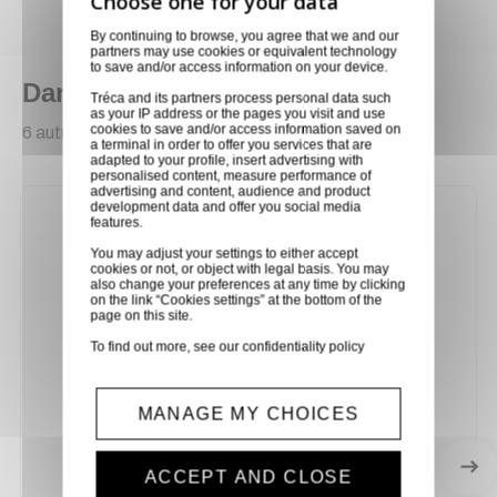
Poids net : 6 kg
By continuing to browse, you agree that we and our
partners may use cookies or equivalent technology
to save and/or access information on your device.
Dans la même catégorie
Tréca and its partners process personal data such
as your IP address or the pages you visit and use
cookies to save and/or access information saved on
6 autres produits sélectionnés pour vous
a terminal in order to offer you services that are
adapted to your profile, insert advertising with
personalised content, measure performance of
advertising and content, audience and product
development data and offer you social media
features.
You may adjust your settings to either accept
cookies or not, or object with legal basis. You may
also change your preferences at any time by clicking
on the link “Cookies settings” at the bottom of the
page on this site.
To find out more, see our
confidentiality policy
MANAGE MY CHOICES
ACCEPT AND CLOSE