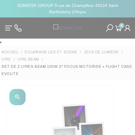
SONATEK GROUP 9 rue de Champfleur 49124 Saint
Barthelemy d'Anjou
0
ACCUEIL
ECLAIRAGE LED ET SCENE
JEUX DE LUMIERE
LYRE
LYRE BEAM
SET DE 2 LYRES BEAM 100W 3° FOCUS MOTORISE + FLIGHT CASE
EVOLITE
zoom_in