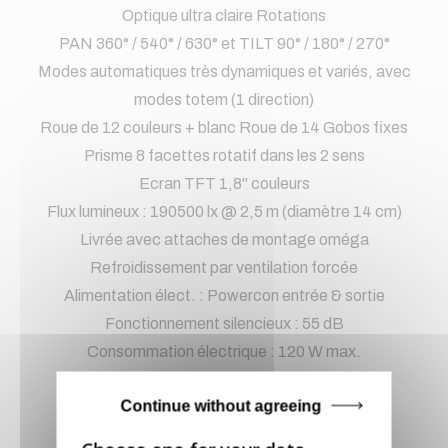
Optique ultra claire Rotations
PAN 360° / 540° / 630° et TILT 90° / 180° / 270°
Modes automatiques très dynamiques et variés, avec
modes totem (1 direction)
Roue de 12 couleurs + blanc Roue de 14 Gobos fixes
Prisme 8 facettes rotatif dans les 2 sens
Ecran TFT 1,8" couleurs
Flux lumineux : 190500 lx @ 2,5 m (diamètre 14 cm)
Livrée avec attaches de montage oméga
Refroidissement par ventilation forcée
Alimentation élect. : Powercon entrée & sortie
Fonctionnement silencieux : 55 dB
Consommation électrique : 120 W max.
Dimensions de l’appareil : 259 x 159 x 337 mm
Continue without agreeing
Dimensions du carton : 354 x 240 x 445 mm
Poids brut : 7,3 kg