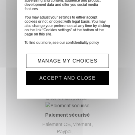
advertising and content, audience and product
Notre équipe est à votre service depuis 20 ans.
development data and offer you social media
features.
You may adjust your settings to either accept
cookies or not, or object with legal basis. You may
also change your preferences at any time by clicking
on the link “Cookies settings” at the bottom of the
Livraison via GLS
page on this site.
Retirer vos produits
To find out more, see our
confidentiality policy
directement en magasin ou
faites vous livrer chez vous ou
MANAGE MY CHOICES
dans les points relais de notre
partenaire GLS, partout en
France métropolitaine et en
ACCEPT AND CLOSE
Europe entre 24h et 48h après
mise à disposition des produits
à notre transporteur.
Paiement sécurisé
Paiement CB, virement,
Paypal, ...