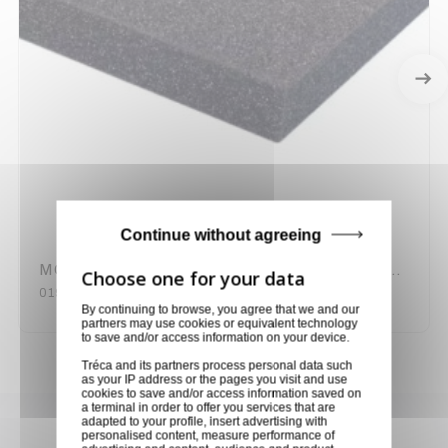
Continue without agreeing
MOUSSE PLASTAZOTE NOIRE 2000 x 1200 x 10 mm
019310B
By continuing to browse, you agree that we and our
partners may use cookies or equivalent technology
to save and/or access information on your device.
Tréca and its partners process personal data such
as your IP address or the pages you visit and use
cookies to save and/or access information saved on
a terminal in order to offer you services that are
Achetez en toute confiance
adapted to your profile, insert advertising with
personalised content, measure performance of