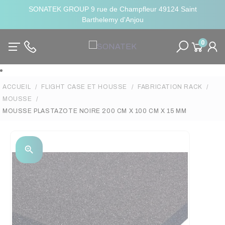
SONATEK GROUP 9 rue de Champfleur 49124 Saint
Barthelemy d'Anjou
0
ACCUEIL
FLIGHT CASE ET HOUSSE
FABRICATION RACK
MOUSSE
MOUSSE PLASTAZOTE NOIRE 200 CM X 100 CM X 15 MM
zoom_in